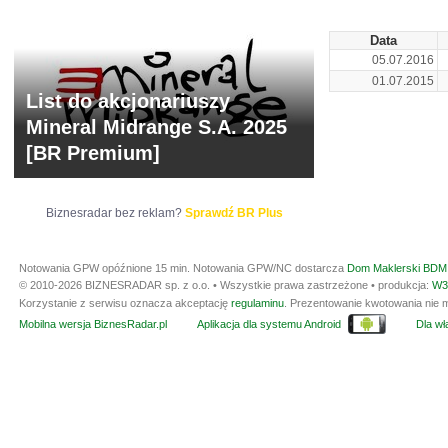
Data
05.07.2016
01.07.2015
List do akcjonariuszy
Mineral Midrange S.A. 2025
[BR Premium]
Biznesradar bez reklam?
Sprawdź BR Plus
Notowania GPW opóźnione 15 min.
Notowania GPW/NC dostarcza
Dom Maklerski BDM 
© 2010-2026 BIZNESRADAR sp. z o.o. • Wszystkie prawa zastrzeżone • produkcja:
W3
Korzystanie z serwisu oznacza akceptację
regulaminu
. Prezentowanie kwotowania nie m
Mobilna wersja BiznesRadar.pl
Aplikacja dla systemu Android
Dla wła