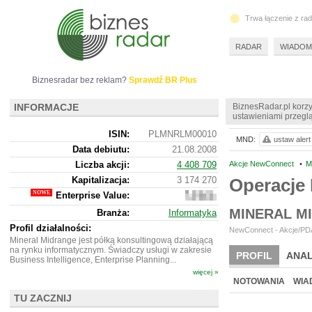
Trwa łączenie z ra
RADAR
WIADOM
Biznesradar bez reklam?
Sprawdź BR Plus
INFORMACJE
BiznesRadar.pl korzy
ustawieniami przeglą
ISIN:
PLMNRLM00010
MND:
ustaw alert
Data debiutu:
21.08.2008
Liczba akcji:
4 408 709
Akcje NewConnect
•
M
Kapitalizacja:
3 174 270
Operacje
Enterprise Value:
1
894
MINERAL M
Branża:
Informatyka
270
Profil działalności:
NewConnect - Akcje/PDA
Mineral Midrange jest półką konsultingową działającą
na rynku informatycznym. Świadczy usługi w zakresie
PROFIL
ANAL
Business Intelligence, Enterprise Planning...
więcej »
NOWE
BR LAB
NOTOWANIA
WIA
TU ZACZNIJ
ARCHIWUM NOTO