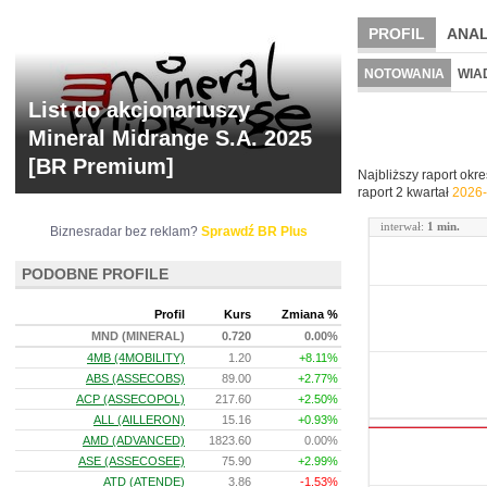
PROFIL
ANAL
NOWE
BR LAB
NOTOWANIA
WIA
List do akcjonariuszy
ARCHIWUM NOTO
Mineral Midrange S.A. 2025
[BR Premium]
Najbliższy raport okr
raport 2 kwartał
2026-
interwał:
1 min.
Biznesradar bez reklam?
Sprawdź BR Plus
PODOBNE PROFILE
Profil
Kurs
Zmiana %
MND (MINERAL)
0.720
0.00%
4MB (4MOBILITY)
1.20
+8.11%
ABS (ASSECOBS)
89.00
+2.77%
ACP (ASSECOPOL)
217.60
+2.50%
ALL (AILLERON)
15.16
+0.93%
AMD (ADVANCED)
1823.60
0.00%
ASE (ASSECOSEE)
75.90
+2.99%
ATD (ATENDE)
3.86
-1.53%