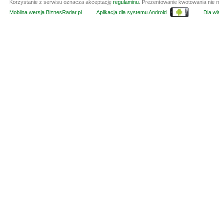
Korzystanie z serwisu oznacza akceptację
regulaminu
. Prezentowanie kwotowania nie m
Mobilna wersja BiznesRadar.pl
Aplikacja dla systemu Android
Dla wła