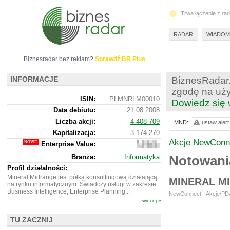
Trwa łączenie z ra
RADAR
WIADOM
Biznesradar bez reklam?
Sprawdź BR Plus
INFORMACJE
BiznesRadar.
zgodę na uży
ISIN:
PLMNRLM00010
Dowiedz się 
Data debiutu:
21.08.2008
Liczba akcji:
4 408 709
MND:
ustaw alert
Kapitalizacja:
3 174 270
Akcje NewConn
Enterprise Value:
1
894
Branża:
Informatyka
Notowani
270
Profil działalności:
Mineral Midrange jest półką konsultingową działającą
MINERAL M
na rynku informatycznym. Świadczy usługi w zakresie
Business Intelligence, Enterprise Planning...
NewConnect - Akcje/PDA
więcej »
TU ZACZNIJ