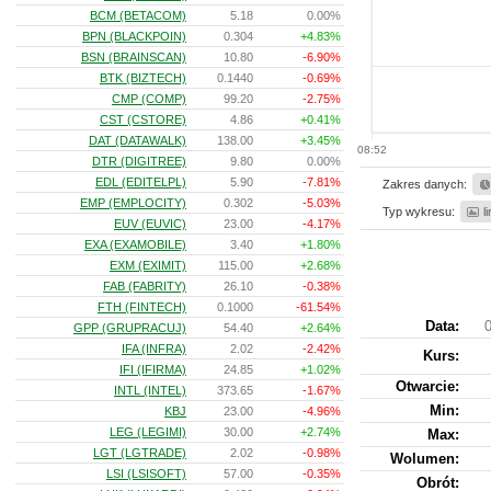
BCM (BETACOM)
5.18
0.00%
BPN (BLACKPOIN)
0.304
+4.83%
BSN (BRAINSCAN)
10.80
-6.90%
BTK (BIZTECH)
0.1440
-0.69%
CMP (COMP)
99.20
-2.75%
CST (CSTORE)
4.86
+0.41%
DAT (DATAWALK)
138.00
+3.45%
08:52
DTR (DIGITREE)
9.80
0.00%
EDL (EDITELPL)
5.90
-7.81%
Zakres danych:
EMP (EMPLOCITY)
0.302
-5.03%
Typ wykresu:
l
EUV (EUVIC)
23.00
-4.17%
EXA (EXAMOBILE)
3.40
+1.80%
EXM (EXIMIT)
115.00
+2.68%
FAB (FABRITY)
26.10
-0.38%
FTH (FINTECH)
0.1000
-61.54%
Data:
0
GPP (GRUPRACUJ)
54.40
+2.64%
IFA (INFRA)
2.02
-2.42%
Kurs
:
IFI (IFIRMA)
24.85
+1.02%
Otwarcie:
INTL (INTEL)
373.65
-1.67%
Min:
KBJ
23.00
-4.96%
LEG (LEGIMI)
30.00
+2.74%
Max:
LGT (LGTRADE)
2.02
-0.98%
Wolumen:
LSI (LSISOFT)
57.00
-0.35%
Obrót: