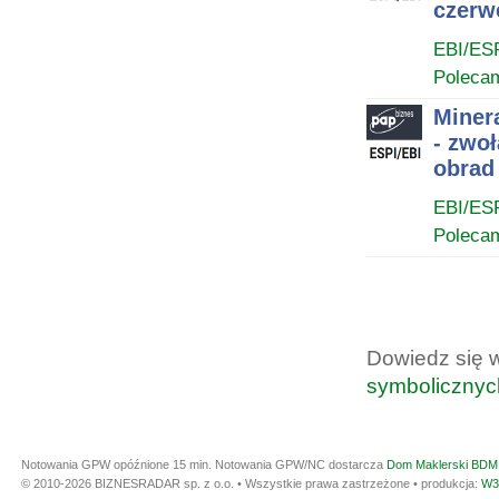
czerwc
EBI/ES
Poleca
Miner
- zwo
obrad
EBI/ES
Poleca
Dowiedz się 
symbolicznyc
Notowania GPW opóźnione 15 min.
Notowania GPW/NC dostarcza
Dom Maklerski BDM 
© 2010-2026 BIZNESRADAR sp. z o.o. • Wszystkie prawa zastrzeżone • produkcja:
W3