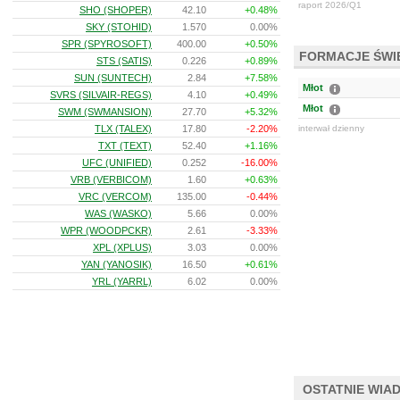
raport 2026/Q1
SHO (SHOPER)
42.10
+0.48%
SKY (STOHID)
1.570
0.00%
SPR (SPYROSOFT)
400.00
+0.50%
FORMACJE ŚW
STS (SATIS)
0.226
+0.89%
SUN (SUNTECH)
2.84
+7.58%
Młot
SVRS (SILVAIR-REGS)
4.10
+0.49%
Młot
SWM (SWMANSION)
27.70
+5.32%
TLX (TALEX)
17.80
-2.20%
interwał dzienny
TXT (TEXT)
52.40
+1.16%
UFC (UNIFIED)
0.252
-16.00%
VRB (VERBICOM)
1.60
+0.63%
VRC (VERCOM)
135.00
-0.44%
WAS (WASKO)
5.66
0.00%
WPR (WOODPCKR)
2.61
-3.33%
XPL (XPLUS)
3.03
0.00%
YAN (YANOSIK)
16.50
+0.61%
YRL (YARRL)
6.02
0.00%
OSTATNIE WIA