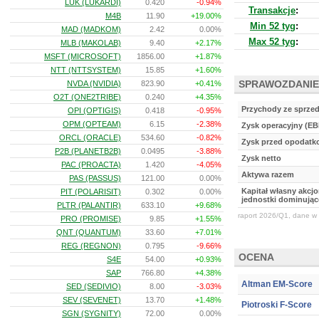
LUK (LUKARDI)
0.420
-0.94%
Transakcje
:
M4B
11.90
+19.00%
Min 52 tyg
:
MAD (MADKOM)
2.42
0.00%
Max 52 tyg
:
MLB (MAKOLAB)
9.40
+2.17%
MSFT (MICROSOFT)
1856.00
+1.87%
NTT (NTTSYSTEM)
15.85
+1.60%
SPRAWOZDANIE
NVDA (NVIDIA)
823.90
+0.41%
O2T (ONE2TRIBE)
0.240
+4.35%
Przychody ze sprze
OPI (OPTIGIS)
0.418
-0.95%
OPM (OPTEAM)
6.15
-2.38%
Zysk operacyjny (EB
ORCL (ORACLE)
534.60
-0.82%
Zysk przed opodat
P2B (PLANETB2B)
0.0495
-3.88%
Zysk netto
PAC (PROACTA)
1.420
-4.05%
Aktywa razem
PAS (PASSUS)
121.00
0.00%
Kapitał własny akcj
PIT (POLARISIT)
0.302
0.00%
jednostki dominując
PLTR (PALANTIR)
633.10
+9.68%
raport 2026/Q1, dane w 
PRO (PROMISE)
9.85
+1.55%
QNT (QUANTUM)
33.60
+7.01%
REG (REGNON)
0.795
-9.66%
OCENA
S4E
54.00
+0.93%
SAP
766.80
+4.38%
Altman EM-Score
SED (SEDIVIO)
8.00
-3.03%
SEV (SEVENET)
13.70
+1.48%
Piotroski F-Score
SGN (SYGNITY)
72.00
0.00%