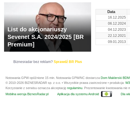
Data
16.12.2025
06.12.2024
List do akcjonariuszy
04.12.2023
Sevenet S.A. 2024/2025 [BR
22.12.2021
09.01.2013
Premium]
Biznesradar bez reklam?
Sprawdź BR Plus
Notowania GPW opóźnione 15 min.
Notowania GPW/NC dostarcza
Dom Maklerski BDM 
© 2010-2026 BIZNESRADAR sp. z o.o. • Wszystkie prawa zastrzeżone • produkcja:
W3
Korzystanie z serwisu oznacza akceptację
regulaminu
. Prezentowanie kwotowania nie m
Mobilna wersja BiznesRadar.pl
Aplikacja dla systemu Android
Dla wła