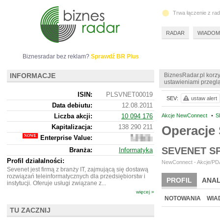
Trwa łączenie z ra
RADAR
WIADOM
Biznesradar bez reklam?
Sprawdź BR Plus
INFORMACJE
BiznesRadar.pl korzy
ustawieniami przeglą
ISIN:
PLSVNET00019
SEV:
ustaw alert
Data debiutu:
12.08.2011
Liczba akcji:
10 094 176
Akcje NewConnect
•
S
Kapitalizacja:
138 290 211
Operacje
Enterprise Value:
133
473 211
SEVENET S
Branża:
Informatyka
Profil działalności:
NewConnect - Akcje/PDA
Sevenet jest firmą z branży IT, zajmującą się dostawą
rozwiązań teleinformatycznych dla przedsiębiorstw i
PROFIL
ANAL
instytucji. Oferuje usługi związane z...
więcej »
NOWE
BR LAB
NOTOWANIA
WIA
TU ZACZNIJ
ARCHIWUM NOTO