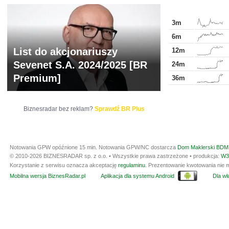
3m
6m
List do akcjonariuszy
12m
Sevenet S.A. 2024/2025 [BR
24m
Premium]
36m
Biznesradar bez reklam?
Sprawdź BR Plus
Notowania GPW opóźnione 15 min.
Notowania GPW/NC dostarcza
Dom Maklerski BDM 
© 2010-2026 BIZNESRADAR sp. z o.o. • Wszystkie prawa zastrzeżone • produkcja:
W3
Korzystanie z serwisu oznacza akceptację
regulaminu
. Prezentowanie kwotowania nie m
Mobilna wersja BiznesRadar.pl
Aplikacja dla systemu Android
Dla wła