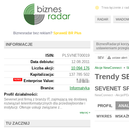
Trwa łączenie z ra
RADAR
WIADOM
Biznesradar bez reklam?
Sprawdź BR Plus
INFORMACJE
BiznesRadar.pl korzy
ustawieniami przeglą
ISIN:
PLSVNET00019
SEV:
ustaw alert
Data debiutu:
12.08.2011
Liczba akcji:
10 094 176
Akcje NewConnect
•
S
Kapitalizacja:
137 785 502
Trendy S
Enterprise Value:
132
968
SEVENET S
Branża:
Informatyka
502
Profil działalności:
NewConnect - Akcje/PDA
Sevenet jest firmą z branży IT, zajmującą się dostawą
rozwiązań teleinformatycznych dla przedsiębiorstw i
PROFIL
ANAL
instytucji. Oferuje usługi związane z...
więcej »
NOWE
BR LAB
WYKRES
WSKAŹN
TU ZACZNIJ