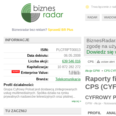
Trwa łączenie z ra
RADAR
WIADOM
Biznesradar bez reklam?
Sprawdź BR Plus
INFORMACJE
BiznesRadar.
zgodę na uży
ISIN:
PLCFRPT00013
Dowiedz się 
Data debiutu:
06.05.2008
Liczba akcji:
639 546 016
CPS:
ustaw alert
Kapitalizacja:
10 872 282 272
Akcje GPW
•
CPS CY
Enterprise Value:
23
125
Raporty f
Branża:
Telekomunikacja
682
272
Profil działalności:
CPS (CY
Grupa Cyfrowy Polsat jest dostawcą zintegrowanych
usług multimedialnych. Spółka działa na rynku
CYFROWY P
prywatnych nadawców telewizyjnych oraz płatnej...
więcej »
GPW - Akcje - Notowania
TU ZACZNIJ
PROFIL
ANAL