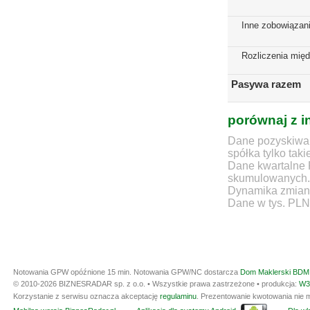
Inne zobowiązan
Rozliczenia mię
Pasywa razem
porównaj z i
Dane pozyskiwan
spółka tylko taki
Dane kwartalne 
skumulowanych.
Dynamika zmian d
Dane w tys. PLN
Notowania GPW opóźnione 15 min.
Notowania GPW/NC dostarcza
Dom Maklerski BDM 
© 2010-2026 BIZNESRADAR sp. z o.o. • Wszystkie prawa zastrzeżone • produkcja:
W3
Korzystanie z serwisu oznacza akceptację
regulaminu
. Prezentowanie kwotowania nie m