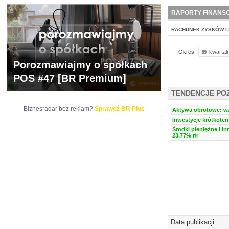
WYCENA
BR 
RAPORTY FINANS
RACHUNEK ZYSKÓW I 
Okres:
kwartal
Porozmawiajmy o spółkach
POS #47 [BR Premium]
TENDENCJE PO
Biznesradar bez reklam?
Sprawdź BR Plus
Aktywa obrotowe: wzr
Inwestycje krótkoter
Środki pieniężne i i
23.77% r/r
Data publikacji