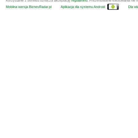
Korzystanie z serwisu oznacza akceptację
regulaminu
. Prezentowanie kwotowania nie m
Mobilna wersja BiznesRadar.pl
Aplikacja dla systemu Android
Dla wła