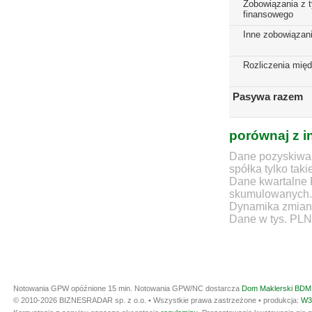
Zobowiązania z t
finansowego
Inne zobowiązan
Rozliczenia mię
Pasywa razem
porównaj z i
Dane pozyskiwan
spółka tylko taki
Dane kwartalne 
skumulowanych.
Dynamika zmian d
Dane w tys. PLN
Notowania GPW opóźnione 15 min.
Notowania GPW/NC dostarcza
Dom Maklerski BDM 
© 2010-2026 BIZNESRADAR sp. z o.o. • Wszystkie prawa zastrzeżone • produkcja:
W3