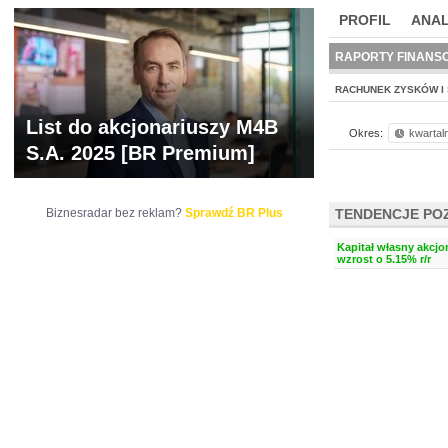
PROFIL
ANAL
NOWE
BR LAB
RAPORTY FINANS
RACHUNEK ZYSKÓW I 
List do akcjonariuszy M4B
Okres:
kwartal
S.A. 2025 [BR Premium]
Biznesradar bez reklam?
Sprawdź BR Plus
TENDENCJE PO
Kapitał własny akcjo
wzrost o 5.15% r/r