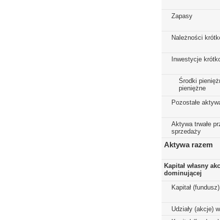
Zapasy
Należności krót
Inwestycje krót
Środki pienięż
pieniężne
Pozostałe aktyw
Aktywa trwałe p
sprzedaży
Aktywa razem
Kapitał własny ak
dominującej
Kapitał (fundusz
Udziały (akcje) 