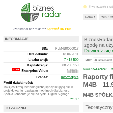
Trwa łączenie z ra
RADAR
WIADOM
Biznesradar bez reklam?
Sprawdź BR Plus
INFORMACJE
BiznesRadar.
zgodę na uży
ISIN:
PLM4B0000017
Dowiedz się 
Data debiutu:
18.04.2011
Liczba akcji:
7 418 500
M4B:
ustaw alert
Kapitalizacja:
88 280 150
Akcje NewConnect
•
M
Enterprise Value:
99
582
Raporty f
Branża:
Informatyka
150
Profil działalności:
M4B
11.
M4B jest firmą technologiczną specjalizującą się w
projektowaniu rozwiązań mobilnych dla biznesu.
M4B SPÓŁK
Spółka koncentruje się na rynku Digital Signage...
więcej »
Teoretyczny
TU ZACZNIJ