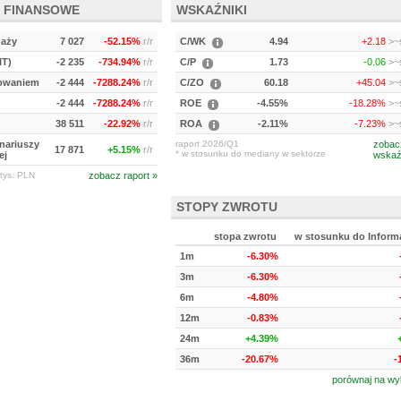
 FINANSOWE
WSKAŹNIKI
daży
7 027
-52.15%
r/r
C/WK
4.94
+2.18
>~s
IT)
-2 235
-734.94%
r/r
C/P
1.73
-0.06
>~s
kowaniem
-2 444
-7288.24%
r/r
C/ZO
60.18
+45.04
>~s
-2 444
-7288.24%
r/r
ROE
-4.55%
-18.28%
>~s
38 511
-22.92%
r/r
ROA
-2.11%
-7.23%
>~s
onariuszy
raport 2026/Q1
zobac
17 871
+5.15%
r/r
* w stosunku do mediany w sektorze
ej
wskaź
tys. PLN
zobacz raport »
STOPY ZWROTU
stopa zwrotu
w stosunku do Inform
1m
-6.30%
3m
-6.30%
6m
-4.80%
12m
-0.83%
24m
+4.39%
36m
-20.67%
-
porównaj na wy