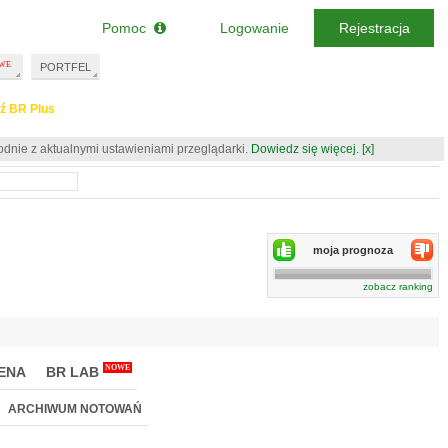
Pomoc
Logowanie
Rejestracja
PORTFEL
ź BR Plus
odnie z aktualnymi ustawieniami przeglądarki.
Dowiedz się więcej.
[x]
moja prognoza
zobacz ranking
NOWE
ENA
BR LAB
ARCHIWUM NOTOWAŃ