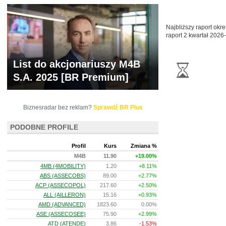
Najbliższy raport okr
raport 2 kwartał
2026-
List do akcjonariuszy M4B
S.A. 2025 [BR Premium]
Biznesradar bez reklam?
Sprawdź BR Plus
PODOBNE PROFILE
Profil
Kurs
Zmiana %
M4B
11.90
+19.00%
4MB (4MOBILITY)
1.20
+8.11%
ABS (ASSECOBS)
89.00
+2.77%
ACP (ASSECOPOL)
217.60
+2.50%
ALL (AILLERON)
15.16
+0.93%
AMD (ADVANCED)
1823.60
0.00%
ASE (ASSECOSEE)
75.90
+2.99%
ATD (ATENDE)
3.86
-1.53%