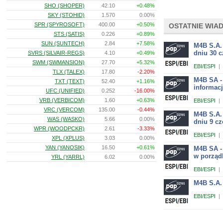
SHO (SHOPER)
42.10
+0.48%
SKY (STOHID)
1.570
0.00%
SPR (SPYROSOFT)
400.00
+0.50%
OSTATNIE WIA
STS (SATIS)
0.226
+0.89%
SUN (SUNTECH)
2.84
+7.58%
M4B S.A.
dniu 30 c
SVRS (SILVAIR-REGS)
4.10
+0.49%
SWM (SWMANSION)
27.70
+5.32%
EBI/ESPI
|
TLX (TALEX)
17.80
-2.20%
M4B SA -
TXT (TEXT)
52.40
+1.16%
informac
UFC (UNIFIED)
0.252
-16.00%
VRB (VERBICOM)
1.60
+0.63%
EBI/ESPI
|
VRC (VERCOM)
135.00
-0.44%
M4B S.A.
WAS (WASKO)
5.66
0.00%
dniu 9 cz
WPR (WOODPCKR)
2.61
-3.33%
EBI/ESPI
|
XPL (XPLUS)
3.03
0.00%
YAN (YANOSIK)
16.50
+0.61%
M4B SA -
w porząd
YRL (YARRL)
6.02
0.00%
EBI/ESPI
|
M4B S.A.
EBI/ESPI
|