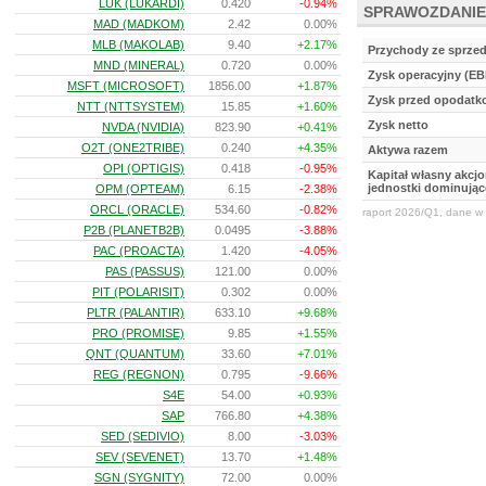
LUK (LUKARDI)
0.420
-0.94%
SPRAWOZDANIE
MAD (MADKOM)
2.42
0.00%
MLB (MAKOLAB)
9.40
+2.17%
Przychody ze sprze
MND (MINERAL)
0.720
0.00%
Zysk operacyjny (EB
MSFT (MICROSOFT)
1856.00
+1.87%
Zysk przed opodat
NTT (NTTSYSTEM)
15.85
+1.60%
Zysk netto
NVDA (NVIDIA)
823.90
+0.41%
O2T (ONE2TRIBE)
0.240
+4.35%
Aktywa razem
OPI (OPTIGIS)
0.418
-0.95%
Kapitał własny akcj
jednostki dominując
OPM (OPTEAM)
6.15
-2.38%
ORCL (ORACLE)
534.60
-0.82%
raport 2026/Q1, dane w 
P2B (PLANETB2B)
0.0495
-3.88%
PAC (PROACTA)
1.420
-4.05%
PAS (PASSUS)
121.00
0.00%
PIT (POLARISIT)
0.302
0.00%
PLTR (PALANTIR)
633.10
+9.68%
PRO (PROMISE)
9.85
+1.55%
QNT (QUANTUM)
33.60
+7.01%
REG (REGNON)
0.795
-9.66%
S4E
54.00
+0.93%
SAP
766.80
+4.38%
SED (SEDIVIO)
8.00
-3.03%
SEV (SEVENET)
13.70
+1.48%
SGN (SYGNITY)
72.00
0.00%