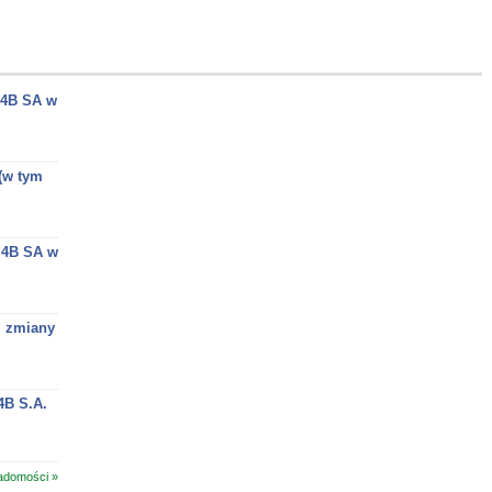
M4B SA w
(w tym
M4B SA w
, zmiany
4B S.A.
adomości »