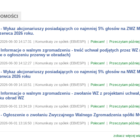
DOMOŚCI
 - Wykaz akcjonariuszy posiadających co najmniej 5% głosów na ZWZ 
zerwca 2026 roku.
2026-06-30 14:17:31
| Komunikaty ze spółek (EBI/ESPI)
|
Polecam!
|
Przeczytam później
 Informacje o walnym zgromadzeniu - treść uchwał podjętych przez WZ 
je o ogłoszeniu przerwy w obradach)
2026-06-30 14:12:27
| Komunikaty ze spółek (EBI/ESPI)
|
Polecam!
|
Przeczytam później
 - Wykaz akcjonariuszy posiadających co najmniej 5% głosów na NWZ 
erwca 2026 roku
2026-06-09 14:10:51
| Komunikaty ze spółek (EBI/ESPI)
|
Polecam!
|
Przeczytam później
 Informacje o walnym zgromadzeniu - zwołanie WZ z projektami uchwał
ku obrad WZ
2026-06-01 13:34:19
| Komunikaty ze spółek (EBI/ESPI)
|
Polecam!
|
Przeczytam później
 - Ogłoszenie o zwołaniu Zwyczajnego Walnego Zgromadzenia spółki M
2026-06-01 13:16:50
| Komunikaty ze spółek (EBI/ESPI)
|
Polecam!
|
Przeczytam później
zobacz więcej wi