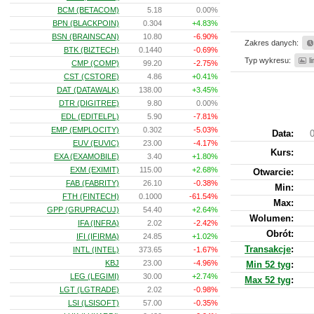
BCM (BETACOM)
5.18
0.00%
BPN (BLACKPOIN)
0.304
+4.83%
BSN (BRAINSCAN)
10.80
-6.90%
Zakres danych:
BTK (BIZTECH)
0.1440
-0.69%
Typ wykresu:
l
CMP (COMP)
99.20
-2.75%
CST (CSTORE)
4.86
+0.41%
DAT (DATAWALK)
138.00
+3.45%
DTR (DIGITREE)
9.80
0.00%
EDL (EDITELPL)
5.90
-7.81%
EMP (EMPLOCITY)
0.302
-5.03%
Data:
0
EUV (EUVIC)
23.00
-4.17%
Kurs
:
EXA (EXAMOBILE)
3.40
+1.80%
EXM (EXIMIT)
115.00
+2.68%
Otwarcie:
FAB (FABRITY)
26.10
-0.38%
Min:
FTH (FINTECH)
0.1000
-61.54%
Max:
GPP (GRUPRACUJ)
54.40
+2.64%
Wolumen:
IFA (INFRA)
2.02
-2.42%
Obrót:
IFI (IFIRMA)
24.85
+1.02%
Transakcje
:
INTL (INTEL)
373.65
-1.67%
KBJ
23.00
-4.96%
Min 52 tyg
:
LEG (LEGIMI)
30.00
+2.74%
Max 52 tyg
:
LGT (LGTRADE)
2.02
-0.98%
LSI (LSISOFT)
57.00
-0.35%