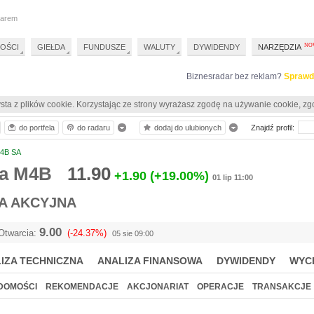
darem
OŚCI
GIEŁDA
FUNDUSZE
WALUTY
DYWIDENDY
NARZĘDZIA
Biznesradar bez reklam?
Sprawd
sta z plików cookie. Korzystając ze strony wyrażasz zgodę na używanie cookie, zg
do portfela
do radaru
dodaj do ulubionych
Znajdź profil:
4B SA
ia M4B
11.90
+1.90
(+19.00%)
01 lip 11:00
A AKCYJNA
9.00
Otwarcia:
(-24.37%)
05 sie 09:00
IZA TECHNICZNA
ANALIZA FINANSOWA
DYWIDENDY
WYC
DOMOŚCI
REKOMENDACJE
AKCJONARIAT
OPERACJE
TRANSAKCJE