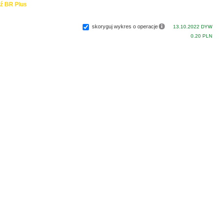
ź BR Plus
skoryguj wykres o operacje
13.10.2022 DYW
0.20 PLN