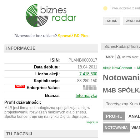
Trwa łączenie z ra
RADAR
WIADOM
Biznesradar bez reklam?
Sprawdź BR Plus
BiznesRadar.pl korzy
INFORMACJE
M4B:
ustaw alert
ISIN:
PLM4B0000017
Data debiutu:
18.04.2011
Akcje NewConnect
•
M
Liczba akcji:
7 418 500
Notowan
Kapitalizacja:
88 280 150
Enterprise Value:
99
M4B SPÓŁK
582
Branża:
Informatyka
150
Profil działalności:
Teoretyczny Kurs 
M4B jest firmą technologiczną specjalizującą się w
projektowaniu rozwiązań mobilnych dla biznesu.
PROFIL
ANAL
Spółka koncentruje się na rynku Digital Signage...
więcej »
NOTOWANIA
WIA
TU ZACZNIJ