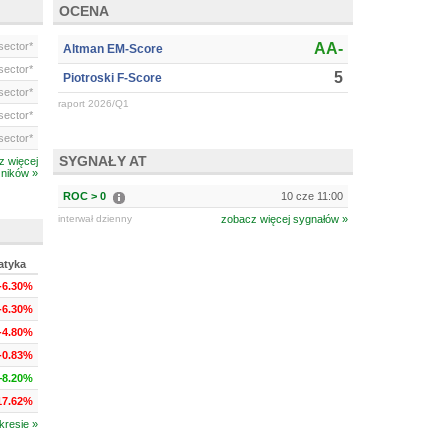
OCENA
ector*
AA-
Altman EM-Score
ector*
5
Piotroski F-Score
ector*
raport 2026/Q1
ector*
ector*
SYGNAŁY AT
z więcej
ników »
ROC > 0
10 cze 11:00
interwał dzienny
zobacz więcej sygnałów »
atyka
-6.30%
-6.30%
-4.80%
-0.83%
+8.20%
17.62%
kresie »