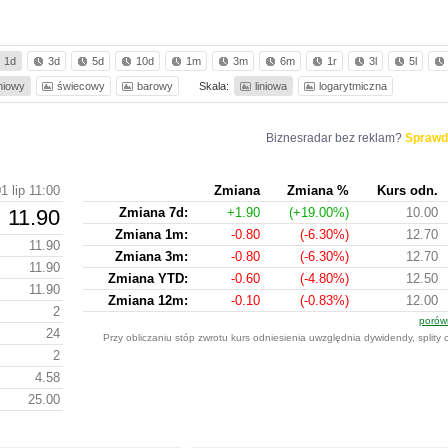
1d
3d
5d
10d
1m
3m
6m
1r
3l
5l
iniowy
świecowy
barowy
Skala:
liniowa
logarytmiczna
Biznesradar bez reklam?
Sprawd
1 lip 11:00
Zmiana
Zmiana %
Kurs odn.
11.90
Zmiana 7d:
+1.90
(+19.00%)
10.00
Zmiana 1m:
-0.80
(-6.30%)
12.70
11.90
Zmiana 3m:
-0.80
(-6.30%)
12.70
11.90
Zmiana YTD:
-0.60
(-4.80%)
12.50
11.90
Zmiana 12m:
-0.10
(-0.83%)
12.00
2
porów
24
Przy obliczaniu stóp zwrotu kurs odniesienia uwzględnia dywidendy, splity
2
4.58
25.00