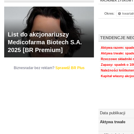
RACHUNEK ZYSKÓW I 
Okres:
kwartal
List do akcjonariuszy
TENDENCJE NE
Medicofarma Biotech S.A.
Aktywa razem: spadek
2025 [BR Premium]
Aktywa trwałe: spade
Rzeczowe składniki m
Zapasy: spadek o 100
Biznesradar bez reklam?
Sprawdź BR Plus
Należności krótkoter
Kapitał własny akcjo
Data publikacji
Aktywa trwałe