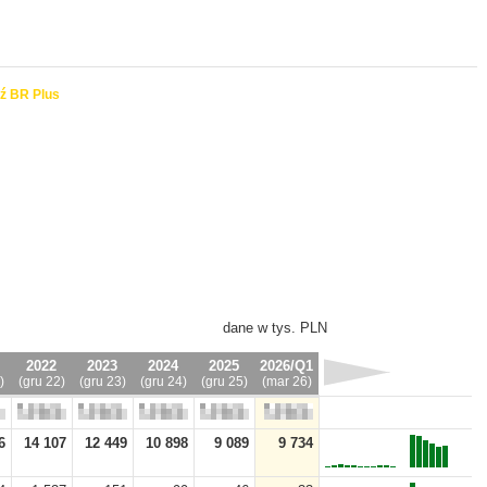
ź BR Plus
dane w tys. PLN
2022
2023
2024
2025
2026/Q1
)
(gru 22)
(gru 23)
(gru 24)
(gru 25)
(mar 26)
6
14 107
12 449
10 898
9 089
9 734