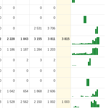
0
0
0
0
0
0
0
0
0
0
2 531
3 706
2
2 228
1 843
3 155
3 811
3 815
0
1 186
1 187
1 284
1 203
0
0
2
3
2
0
0
0
0
0
0
0
0
0
0
2
1 042
654
1 868
2 606
3
1 528
2 562
2 150
1 002
1 003