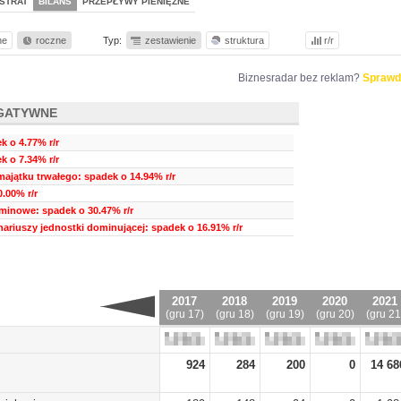
STRAT
BILANS
PRZEPŁYWY PIENIĘŻNE
ne
roczne
Typ:
zestawienie
struktura
r/r
Biznesradar bez reklam?
Sprawd
GATYWNE
 o 4.77% r/r
k o 7.34% r/r
ajątku trwałego: spadek o 14.94% r/r
.00% r/r
minowe: spadek o 30.47% r/r
nariuszy jednostki dominującej: spadek o 16.91% r/r
2017
2018
2019
2020
2021
(gru 17)
(gru 18)
(gru 19)
(gru 20)
(gru 21
924
284
200
0
14 68