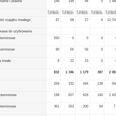
rialne i prawne
189
148
94
0
1 98
iki majątku trwałego
87
58
27
0
12 70
prawa do użytkowania
oterminowe
550
0
0
0
oterminowe
90
56
56
0
 trwałe
8
22
23
0
832
1 346
1 179
387
2 08
269
332
344
138
55
koterminowe
199
657
628
149
1 43
koterminowe
361
353
200
64
7