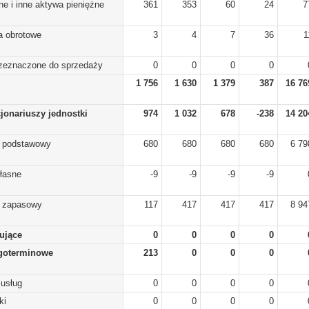
ne i inne aktywa pieniężne
361
353
60
24
7
a obrotowe
3
4
7
36
1
rzeznaczone do sprzedaży
0
0
0
0
1 756
1 630
1 379
387
16 76
cjonariuszy jednostki
974
1 032
678
-238
14 20
) podstawowy
680
680
680
680
6 79
własne
-9
-9
-9
-9
) zapasowy
117
417
417
417
8 94
lujące
0
0
0
0
goterminowe
213
0
0
0
 usług
0
0
0
0
ki
0
0
0
0