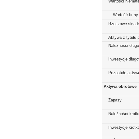
Wartości niemate
Wartość firmy
Rzeczowe składn
Aktywa z tytułu 
Należności dług
Inwestycje dług
Pozostałe aktywa
Aktywa obrotowe
Zapasy
Należności krót
Inwestycje krót