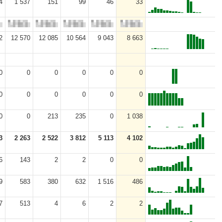
4
1 537
151
99
46
33
2
12 570
12 085
10 564
9 043
8 663
0
0
0
0
0
0
0
0
0
0
0
0
0
0
213
235
0
1 038
3
2 263
2 522
3 812
5 113
4 102
6
143
2
2
0
0
9
583
380
632
1 516
486
7
513
4
6
2
2