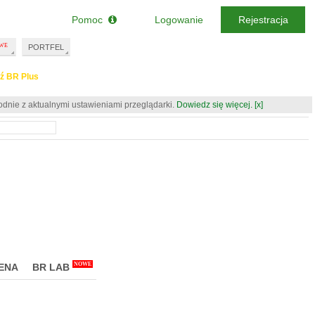
Pomoc
Logowanie
Rejestracja
PORTFEL
ź BR Plus
odnie z aktualnymi ustawieniami przeglądarki.
Dowiedz się więcej.
[x]
NOWE
ENA
BR LAB