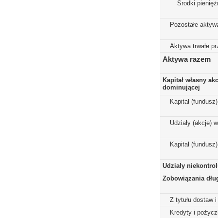
Środki pienięż
Pozostałe aktyw
Aktywa trwałe p
Aktywa razem
Kapitał własny ak
dominującej
Kapitał (fundusz
Udziały (akcje) 
Kapitał (fundusz
Udziały niekontro
Zobowiązania dłu
Z tytułu dostaw i
Kredyty i pożycz