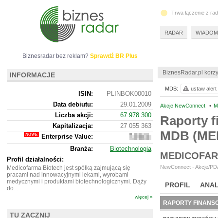
Trwa łączenie z ra
RADAR
WIADOM
Biznesradar bez reklam?
Sprawdź BR Plus
BiznesRadar.pl korzy
INFORMACJE
MDB:
ustaw alert
ISIN:
PLINBOK00010
Data debiutu:
29.01.2009
Akcje NewConnect
•
M
Liczba akcji:
67 978 300
Raporty f
Kapitalizacja:
27 055 363
MDB (ME
Enterprise Value:
27
053
Branża:
Biotechnologia
363
MEDICOFAR
Profil działalności:
NewConnect - Akcje/PDA
Medicofarma Biotech jest spółką zajmującą się
pracami nad innowacyjnymi lekami, wyrobami
medycznymi i produktami biotechnologicznymi. Dąży
PROFIL
ANAL
do...
więcej »
RAPORTY FINANS
TU ZACZNIJ