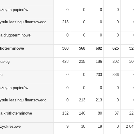
dłużnych papierów
0
0
0
0
ytułu leasingu finansowego
213
0
0
0
ia długoterminowe
0
0
0
0
tkoterminowe
560
568
682
625
52
 usług
428
215
186
202
30
ki
0
0
203
386
dłużnych papierów
0
0
0
0
ytułu leasingu finansowego
0
213
213
0
ia krótkoterminowe
132
140
80
37
22
dzyokresowe
9
30
19
0
2 04