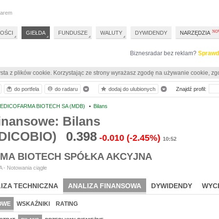
darem
OŚCI
GIEŁDA
FUNDUSZE
WALUTY
DYWIDENDY
NARZĘDZIA
Biznesradar bez reklam?
Sprawd
sta z plików cookie. Korzystając ze strony wyrażasz zgodę na używanie cookie, zg
do portfela
do radaru
dodaj do ulubionych
Znajdź profil:
EDICOFARMA BIOTECH SA (MDB)
•
Bilans
inansowe: Bilans
DICOBIO)
0.398
-0.010
(-2.45%)
10:52
MA BIOTECH SPÓŁKA AKCYJNA
 - Notowania ciągłe
IZA TECHNICZNA
ANALIZA FINANSOWA
DYWIDENDY
WYC
OWE
WSKAŹNIKI
RATING