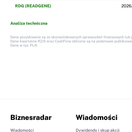
RDG (READGENE)
2026
Analiza techniczna
Dane pozyskiwane są ze skonsolidowanych sprawozdań finansowych lub jed
Dane kwartalne RZiS oraz CashFlow obliczne są na podstawie publikow
Dane w tys. PLN
Biznesradar
Wiadomości
Wiadomości
Dywidendy i skup akcji