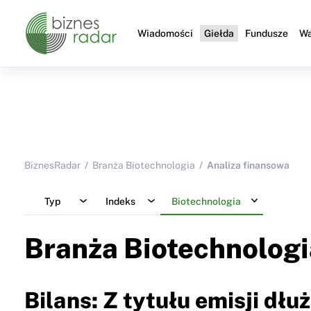
Wiadomości
Giełda
Fundusze
Wa
BiznesRadar
Branża Biotechnologia
Analiza finansowa
Typ
Indeks
Biotechnologia
Branża Biotechnologi
Bilans: Z tytułu emisji dł