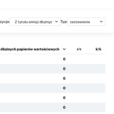
zycja:
Typ:
ji dłużnych papierów wartościowych
r/r
k/k
0
0
0
0
0
0