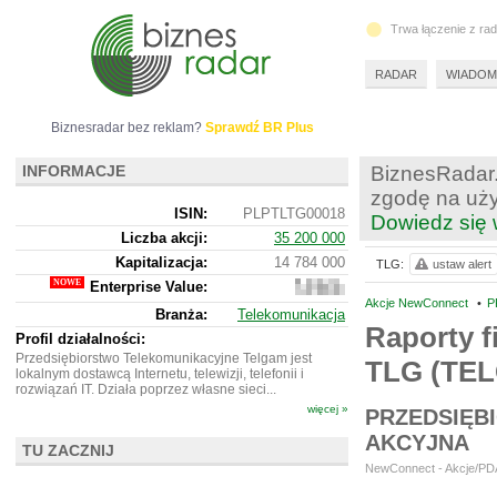
Trwa łączenie z ra
RADAR
WIADOM
Biznesradar bez reklam?
Sprawdź BR Plus
INFORMACJE
BiznesRadar.
zgodę na uży
ISIN:
PLPTLTG00018
Dowiedz się 
Liczba akcji:
35 200 000
Kapitalizacja:
14 784 000
TLG:
ustaw alert
Enterprise Value:
14
270
Akcje NewConnect
•
P
Branża:
Telekomunikacja
000
Raporty f
Profil działalności:
Przedsiębiorstwo Telekomunikacyjne Telgam jest
TLG (TE
lokalnym dostawcą Internetu, telewizji, telefonii i
rozwiązań IT. Działa poprzez własne sieci...
więcej »
PRZEDSIĘB
AKCYJNA
TU ZACZNIJ
NewConnect - Akcje/PDA