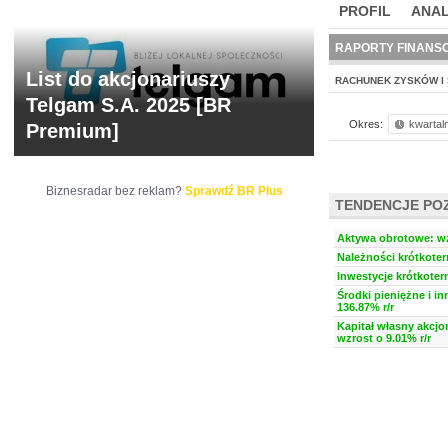
PROFIL
ANAL
NOWE
BR LAB
RAPORTY FINANS
List do akcjonariuszy
RACHUNEK ZYSKÓW I 
Telgam S.A. 2025 [BR
Okres:
kwartal
Premium]
Biznesradar bez reklam?
Sprawdź BR Plus
TENDENCJE PO
Aktywa obrotowe: wz
Należności krótkoter
Inwestycje krótkoter
Środki pieniężne i i
136.87% r/r
Kapitał własny akcjo
wzrost o 9.01% r/r