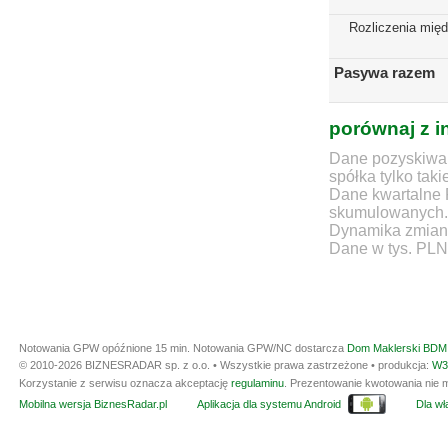
Rozliczenia mię
Pasywa razem
porównaj z i
Dane pozyskiwan
spółka tylko taki
Dane kwartalne 
skumulowanych.
Dynamika zmian d
Dane w tys. PLN
Notowania GPW opóźnione 15 min.
Notowania GPW/NC dostarcza
Dom Maklerski BDM 
© 2010-2026 BIZNESRADAR sp. z o.o. • Wszystkie prawa zastrzeżone • produkcja:
W3
Korzystanie z serwisu oznacza akceptację
regulaminu
. Prezentowanie kwotowania nie m
Mobilna wersja BiznesRadar.pl
Aplikacja dla systemu Android
Dla wła