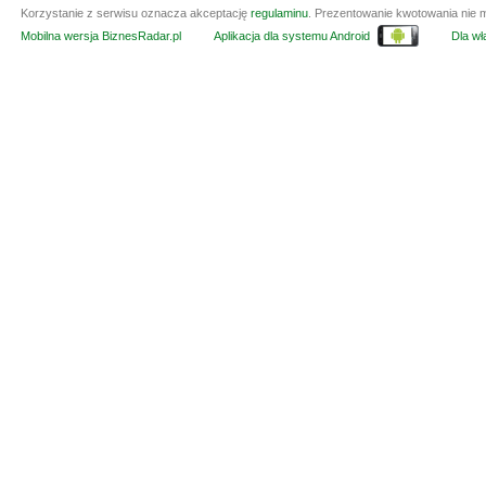
Korzystanie z serwisu oznacza akceptację
regulaminu
. Prezentowanie kwotowania nie m
Mobilna wersja BiznesRadar.pl
Aplikacja dla systemu Android
Dla wła