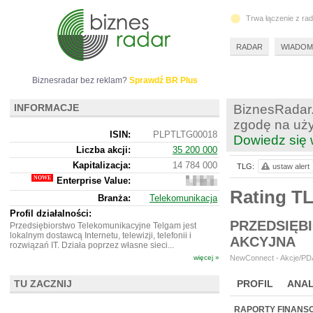
Trwa łączenie z ra
RADAR
WIADOM
Biznesradar bez reklam?
Sprawdź BR Plus
INFORMACJE
BiznesRadar.
zgodę na uży
ISIN:
PLPTLTG00018
Dowiedz się 
Liczba akcji:
35 200 000
Kapitalizacja:
14 784 000
TLG:
ustaw alert
Enterprise Value:
14
270
Rating T
Branża:
Telekomunikacja
000
Profil działalności:
PRZEDSIĘB
Przedsiębiorstwo Telekomunikacyjne Telgam jest
lokalnym dostawcą Internetu, telewizji, telefonii i
AKCYJNA
rozwiązań IT. Działa poprzez własne sieci...
więcej »
NewConnect - Akcje/PDA
TU ZACZNIJ
PROFIL
ANAL
NOWE
BR LAB
RAPORTY FINANS