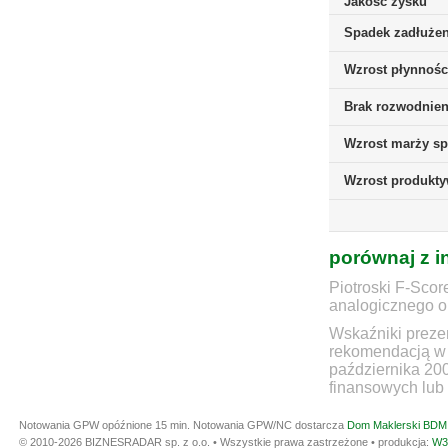
Jakość zysku
Spadek zadłużen
Wzrost płynnośc
Brak rozwodnieni
Wzrost marży sp
Wzrost produkt
porównaj z i
Piotroski F-Scor
analogicznego ok
Wskaźniki prezen
rekomendacją w 
października 20
finansowych lub 
Notowania GPW opóźnione 15 min.
Notowania GPW/NC dostarcza
Dom Maklerski BDM 
© 2010-2026 BIZNESRADAR sp. z o.o. • Wszystkie prawa zastrzeżone • produkcja:
W3