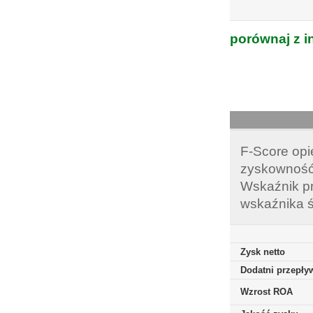
porównaj z i
F-Score opi
zyskowność,
Wskaźnik pr
wskaźnika ś
Zysk netto
Dodatni przepływ
Wzrost ROA