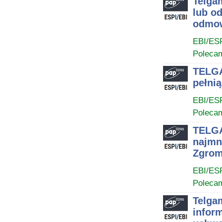
Telgam
lub od
odmo
EBI/ES
Poleca
TELGA
pełni
EBI/ES
Poleca
TELGA
najmn
Zgrom
EBI/ES
Poleca
Telga
infor