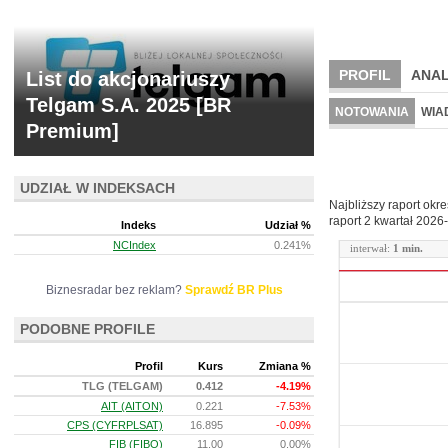
PROFIL
ANAL
List do akcjonariuszy
Telgam S.A. 2025 [BR
NOWE
BR LAB
NOTOWANIA
WIA
Premium]
ARCHIWUM NOTO
UDZIAŁ W INDEKSACH
Najbliższy raport okr
raport 2 kwartał
2026-
Indeks
Udział %
NCIndex
0.241%
interwał:
1 min.
Biznesradar bez reklam?
Sprawdź BR Plus
PODOBNE PROFILE
Profil
Kurs
Zmiana %
TLG (TELGAM)
0.412
-4.19%
AIT (AITON)
0.221
-7.53%
CPS (CYFRPLSAT)
16.895
-0.09%
FIB (FIBO)
11.00
0.00%