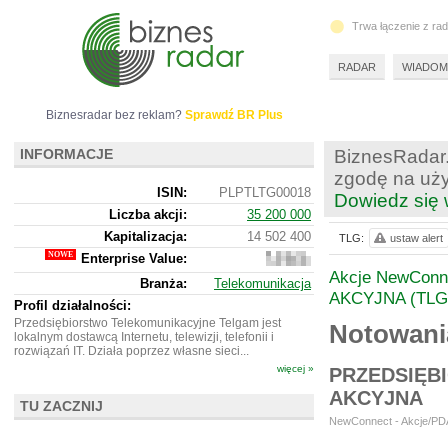
Trwa łączenie z ra
RADAR
WIADOM
Biznesradar bez reklam?
Sprawdź BR Plus
INFORMACJE
BiznesRadar.
zgodę na uży
ISIN:
PLPTLTG00018
Dowiedz się 
Liczba akcji:
35 200 000
Kapitalizacja:
14 502 400
TLG:
ustaw alert
Enterprise Value:
13
988
Akcje NewConn
Branża:
Telekomunikacja
400
AKCYJNA (TLG
Profil działalności:
Przedsiębiorstwo Telekomunikacyjne Telgam jest
Notowani
lokalnym dostawcą Internetu, telewizji, telefonii i
rozwiązań IT. Działa poprzez własne sieci...
więcej »
PRZEDSIĘB
AKCYJNA
TU ZACZNIJ
NewConnect - Akcje/PDA