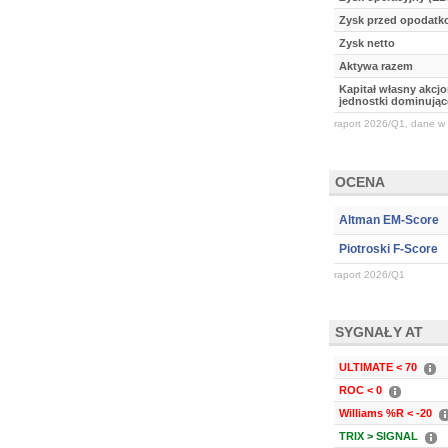
Zysk przed opodat
Zysk netto
Aktywa razem
Kapitał własny akcj
jednostki dominując
raport 2026/Q1, dane w 
OCENA
Altman EM-Score
Piotroski F-Score
raport 2026/Q1
SYGNAŁY AT
ULTIMATE < 70
ROC < 0
Williams %R < -20
TRIX > SIGNAL