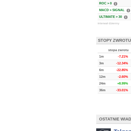
ROC > 0
MACD > SIGNAL
ULTIMATE > 30
interwał dzienny
STOPY ZWROTU
stopa zwrotu
1m
-7.21%
3m
-12.34%
6m
-22.85%
12m
-2.60%
24m
+8.99%
36m
-33.01%
OSTATNIE WIA