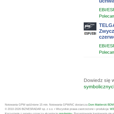
uchwa
EBI/ES
Poleca
TELGA
Zwycz
czerwc
EBI/ES
Poleca
Dowiedz się 
symbolicznyc
Notowania GPW opóźnione 15 min.
Notowania GPW/NC dostarcza
Dom Maklerski BDM 
© 2010-2026 BIZNESRADAR sp. z o.o. • Wszystkie prawa zastrzeżone • produkcja:
W3
Korzystanie z serwisu oznacza akceptację
regulaminu
. Prezentowanie kwotowania nie m