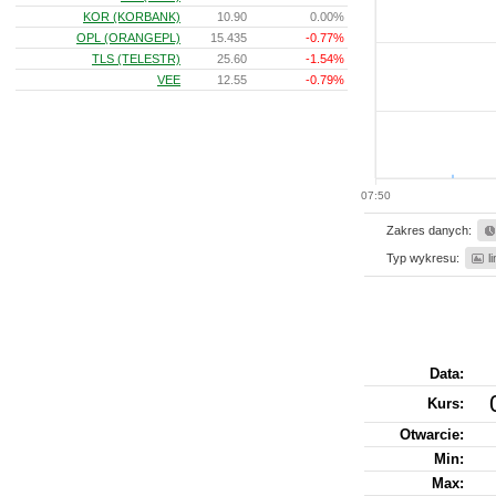
KOR (KORBANK)
10.90
0.00%
OPL (ORANGEPL)
15.435
-0.77%
TLS (TELESTR)
25.60
-1.54%
VEE
12.55
-0.79%
07:50
Zakres danych:
Typ wykresu:
l
Data:
Kurs
:
Otwarcie:
Min:
Max: