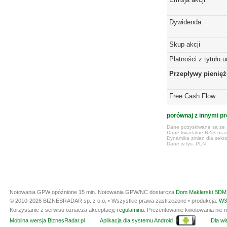
Dywidenda
Skup akcji
Płatności z tytułu 
Przepływy pienię
Free Cash Flow
porównaj z innymi pr
Dane pozyskiwane są ze s
Dane kwartalne RZiS ora
Dynamika zmian dla sekto
Dane w tys. PLN
Notowania GPW opóźnione 15 min.
Notowania GPW/NC dostarcza
Dom Maklerski BDM 
© 2010-2026 BIZNESRADAR sp. z o.o. • Wszystkie prawa zastrzeżone • produkcja:
W3
Korzystanie z serwisu oznacza akceptację
regulaminu
. Prezentowanie kwotowania nie m
Mobilna wersja BiznesRadar.pl
Aplikacja dla systemu Android
Dla wła