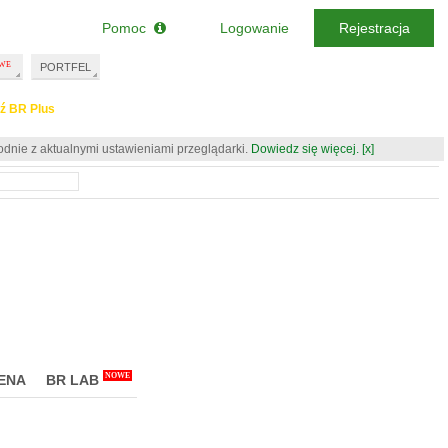
Pomoc
Logowanie
Rejestracja
PORTFEL
ź BR Plus
odnie z aktualnymi ustawieniami przeglądarki.
Dowiedz się więcej.
[x]
NOWE
ENA
BR LAB