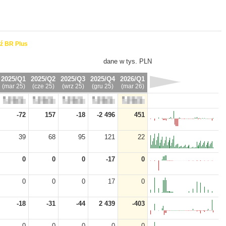
ź BR Plus
dane w tys. PLN
2025/Q1
2025/Q2
2025/Q3
2025/Q4
2026/Q1
(mar 25)
(cze 25)
(wrz 25)
(gru 25)
(mar 26)
-72
157
-18
-2 496
451
39
68
95
121
22
0
0
0
-17
0
0
0
0
17
0
-18
-31
-44
2 439
-403
0
0
0
0
0