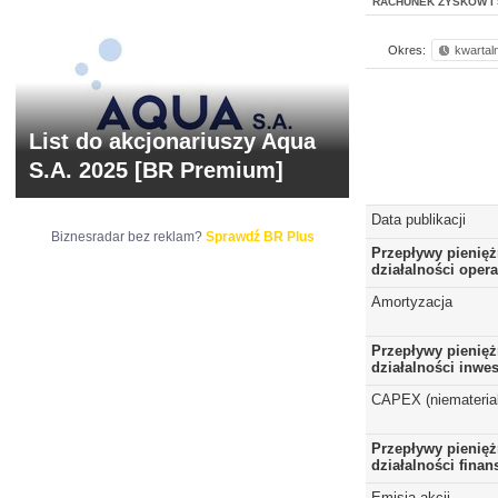
RACHUNEK ZYSKÓW I 
Okres:
kwartal
List do akcjonariuszy Aqua
S.A. 2025 [BR Premium]
Data publikacji
Biznesradar bez reklam?
Sprawdź BR Plus
Przepływy pienięż
działalności opera
Amortyzacja
Przepływy pienięż
działalności inwes
CAPEX (niematerial
Przepływy pienięż
działalności fina
Emisja akcji