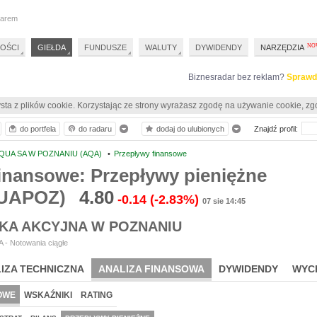
darem
OŚCI
GIEŁDA
FUNDUSZE
WALUTY
DYWIDENDY
NARZĘDZIA
Biznesradar bez reklam?
Sprawd
sta z plików cookie. Korzystając ze strony wyrażasz zgodę na używanie cookie, zg
do portfela
do radaru
dodaj do ulubionych
Znajdź profil:
QUA SA W POZNANIU (AQA)
•
Przepływy finansowe
inansowe: Przepływy pieniężne
UAPOZ)
4.80
-0.14
(-2.83%)
07 sie 14:45
KA AKCYJNA W POZNANIU
 - Notowania ciągłe
IZA TECHNICZNA
ANALIZA FINANSOWA
DYWIDENDY
WYC
OWE
WSKAŹNIKI
RATING