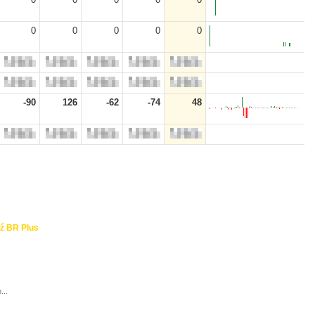
0
0
0
0
0
-90
126
-62
-74
48
ź BR Plus
...