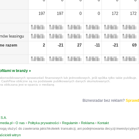
197
197
0
0
172
172
umów leasingu
żne razem
2
-21
27
-11
-21
69
ofilami w branży »
konsolidowanych sprawozdań finansowych lub jednostkowych, jeśli spółka tylko takie publikuje.
z CashFlow obliczne są na podstawie publikowanych danych skumulowanych.
ra obliczana jest w oparciu o medianę.
Biznesradar bez reklam?
Sprawd
S.A.
media.pl
•
O nas
•
Polityka prywatności
•
Regulamin
•
Reklama
•
Kontakt
ogą służyć do zawierania jakichkolwiek transakcji, ani podejmowania decyzji inwestycyjnych
ścicieli witryn