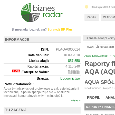
Trwa łączenie z ra
RADAR
WIADOM
Biznesradar bez reklam?
Sprawdź BR Plus
BiznesRadar.pl korzy
INFORMACJE
AQA:
ustaw alert
ISIN:
PLAQA0000014
Data debiutu:
10.09.2010
Akcje NewConnect
•
A
Liczba akcji:
857 550
Raporty f
Kapitalizacja:
4 116 240
AQA (AQ
Enterprise Value:
7
919
Branża:
Budownictwo
240
AQUA SPÓŁ
Profil działalności:
NewConnect - Akcje/PDA
Aqua świadczy usługi projektowe w zakresie inżynierii
technicznej. Spółka specjalizuje się w obsłudze
inwestycji komunalnych, w tym m.in. ujęć i...
PROFIL
ANAL
więcej »
RAPORTY FINANS
TU ZACZNIJ