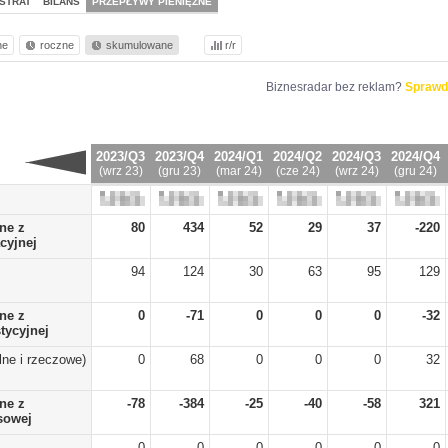
STRAT
BILANS
PRZEPŁYWY PIENIĘŻNE
ne
roczne
skumulowane
r/r
Biznesradar bez reklam?
Sprawd
2023/Q3
2023/Q4
2024/Q1
2024/Q2
2024/Q3
2024/Q4
(wrz 23)
(gru 23)
(mar 24)
(cze 24)
(wrz 24)
(gru 24)
ne z
80
434
52
29
37
-220
cyjnej
94
124
30
63
95
129
ne z
0
-71
0
0
0
-32
tycyjnej
ne i rzeczowe)
0
68
0
0
0
32
ne z
-78
-384
-25
-40
-58
321
nsowej
0
0
0
0
0
0