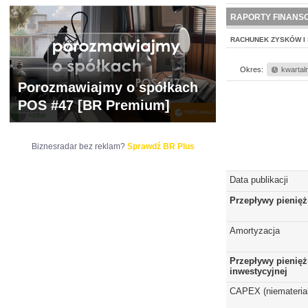
WYCENA
BR 
RAPORTY FINANS
RACHUNEK ZYSKÓW I 
Okres:
kwartal
Porozmawiajmy o spółkach
POS #47 [BR Premium]
Biznesradar bez reklam?
Sprawdź BR Plus
Data publikacji
Przepływy pienięż
Amortyzacja
Przepływy pienięż
inwestycyjnej
CAPEX (niematerial