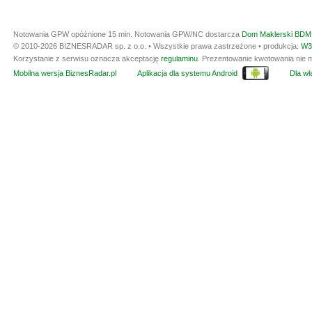
Notowania GPW opóźnione 15 min.
Notowania GPW/NC dostarcza
Dom Maklerski BDM 
© 2010-2026 BIZNESRADAR sp. z o.o. • Wszystkie prawa zastrzeżone • produkcja:
W3
Korzystanie z serwisu oznacza akceptację
regulaminu
. Prezentowanie kwotowania nie m
Mobilna wersja BiznesRadar.pl
Aplikacja dla systemu Android
Dla wła