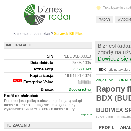
Trwa łączenie z ra
RADAR
WIADOM
Biznesradar bez reklam?
Sprawdź BR Plus
INFORMACJE
BiznesRadar.
zgodę na uży
ISIN:
PLBUDMX00013
Dowiedz się 
Data debiutu:
25.05.1995
Liczba akcji:
25 530 098
BDX:
ustaw alert
Kapitalizacja:
18 841 212 324
Akcje GPW
•
BUDIMEX
Enterprise Value:
16
472
Raporty f
Branża:
Budownictwo
187
324
Profil działalności:
BDX (BU
Budimex jest spółką budowlaną, oferującą usługi
infrastrukturalno – usługowe. Jako generalny
BUDIMEX S
wykonawca działa w sektorach infrastruktury:...
więcej »
GPW - Akcje - Notowania
TU ZACZNIJ
PROFIL
ANAL