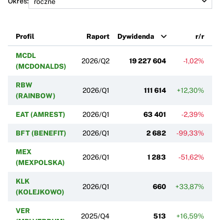
Okres:
Profil
Raport
Dywidenda
r/r
MCDL
2026/Q2
19 227 604
-1,02%
(MCDONALDS)
RBW
2026/Q1
111 614
+12,30%
(RAINBOW)
EAT (AMREST)
2026/Q1
63 401
-2,39%
BFT (BENEFIT)
2026/Q1
2 682
-99,33%
MEX
2026/Q1
1 283
-51,62%
(MEXPOLSKA)
KLK
2026/Q1
660
+33,87%
(KOLEJKOWO)
VER
2025/Q4
513
+16,59%