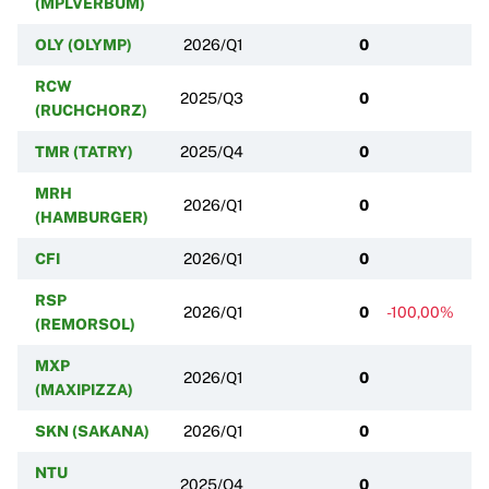
(MPLVERBUM)
OLY (OLYMP)
2026/Q1
0
RCW
2025/Q3
0
(RUCHCHORZ)
TMR (TATRY)
2025/Q4
0
MRH
2026/Q1
0
(HAMBURGER)
CFI
2026/Q1
0
RSP
2026/Q1
0
-100,00%
(REMORSOL)
MXP
2026/Q1
0
(MAXIPIZZA)
SKN (SAKANA)
2026/Q1
0
NTU
2025/Q4
0