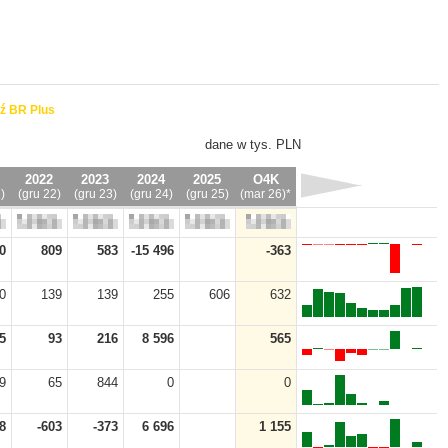
ź BR Plus
dane w tys. PLN
2022
2023
2024
2025
O4K
)
(gru 22)
(gru 23)
(gru 24)
(gru 25)
(mar 26)*
0
809
583
-15 496
-363
0
139
139
255
606
632
5
93
216
8 596
565
9
65
844
0
0
8
-603
-373
6 696
1 155