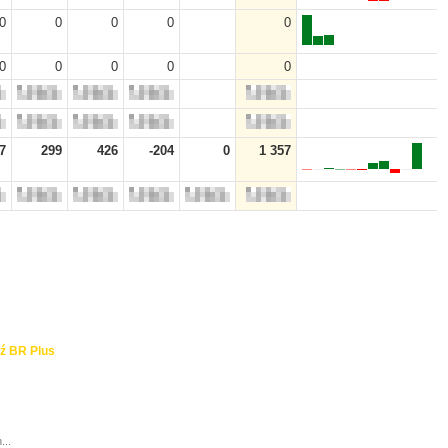
0
0
0
0
0
0
0
0
0
0
7
299
426
-204
0
1 357
ź BR Plus
...