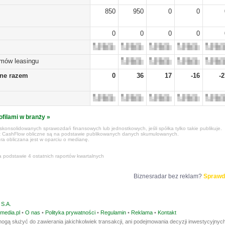
850
950
0
0
0
0
0
0
umów leasingu
żne razem
0
36
17
-16
-2
ofilami w branży »
konsolidowanych sprawozdań finansowych lub jednostkowych, jeśli spółka tylko takie publikuje.
z CashFlow obliczne są na podstawie publikowanych danych skumulowanych.
ra obliczana jest w oparciu o medianę.
a podstawie 4 ostatnich raportów kwartalnych
Biznesradar bez reklam?
Sprawd
S.A.
media.pl
•
O nas
•
Polityka prywatności
•
Regulamin
•
Reklama
•
Kontakt
ogą służyć do zawierania jakichkolwiek transakcji, ani podejmowania decyzji inwestycyjnych