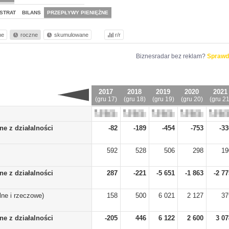
STRAT
BILANS
PRZEPŁYWY PIENIĘŻNE
ne
roczne
skumulowane
r/r
Biznesradar bez reklam?
Sprawd
2017
2018
2019
2020
2021
(gru 17)
(gru 18)
(gru 19)
(gru 20)
(gru 21
ne z działalności
-82
-189
-454
-753
-33
592
528
506
298
19
ne z działalności
287
-221
-5 651
-1 863
-2 77
ne i rzeczowe)
158
500
6 021
2 127
37
ne z działalności
-205
446
6 122
2 600
3 07