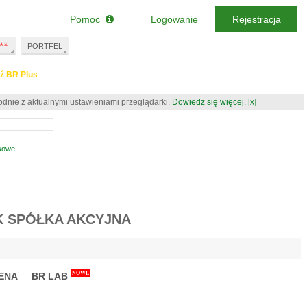
Pomoc
Logowanie
Rejestracja
PORTFEL
ź BR Plus
odnie z aktualnymi ustawieniami przeglądarki.
Dowiedz się więcej.
[x]
nsowe
K SPÓŁKA AKCYJNA
NOWE
ENA
BR LAB