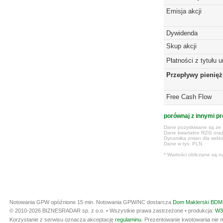
Emisja akcji
Dywidenda
Skup akcji
Płatności z tytułu 
Przepływy pienię
Free Cash Flow
porównaj z innymi pr
Dane pozyskiwane są ze s
Dane kwartalne RZiS ora
Dynamika zmian dla sekto
Dane w tys. PLN
* Wartości obliczane są n
Notowania GPW opóźnione 15 min.
Notowania GPW/NC dostarcza
Dom Maklerski BDM 
© 2010-2026 BIZNESRADAR sp. z o.o. • Wszystkie prawa zastrzeżone • produkcja:
W3
Korzystanie z serwisu oznacza akceptację
regulaminu
. Prezentowanie kwotowania nie m