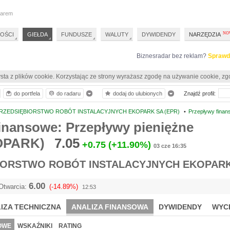
darem
OŚCI
GIEŁDA
FUNDUSZE
WALUTY
DYWIDENDY
NARZĘDZIA
Biznesradar bez reklam?
Sprawd
sta z plików cookie. Korzystając ze strony wyrażasz zgodę na używanie cookie, zg
do portfela
do radaru
dodaj do ulubionych
Znajdź profil:
RZEDSIĘBIORSTWO ROBÓT INSTALACYJNYCH EKOPARK SA (EPR)
•
Przepływy fina
inansowe: Przepływy pieniężne
OPARK)
7.05
+0.75
(+11.90%)
03 cze 16:35
IORSTWO ROBÓT INSTALACYJNYCH EKOPAR
6.00
Otwarcia:
(-14.89%)
12:53
IZA TECHNICZNA
ANALIZA FINANSOWA
DYWIDENDY
WYC
OWE
WSKAŹNIKI
RATING