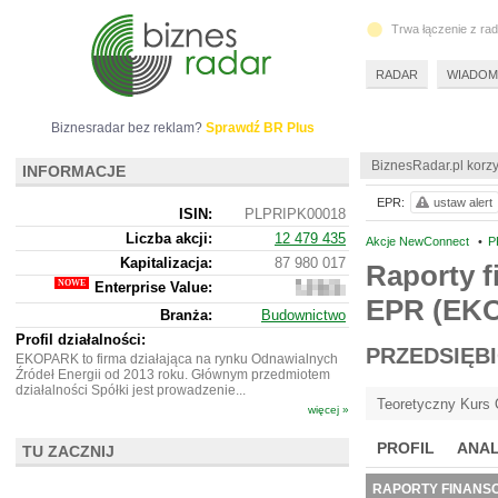
Trwa łączenie z ra
RADAR
WIADOM
Biznesradar bez reklam?
Sprawdź BR Plus
BiznesRadar.pl korzy
INFORMACJE
EPR:
ustaw alert
ISIN:
PLPRIPK00018
Liczba akcji:
12 479 435
Akcje NewConnect
•
P
Kapitalizacja:
87 980 017
Raporty f
Enterprise Value:
85
EPR (EK
795
Branża:
Budownictwo
017
Profil działalności:
PRZEDSIĘB
EKOPARK to firma działająca na rynku Odnawialnych
Źródeł Energii od 2013 roku. Głównym przedmiotem
działalności Spółki jest prowadzenie...
Teoretyczny Kurs 
więcej »
PROFIL
ANAL
TU ZACZNIJ
RAPORTY FINANS