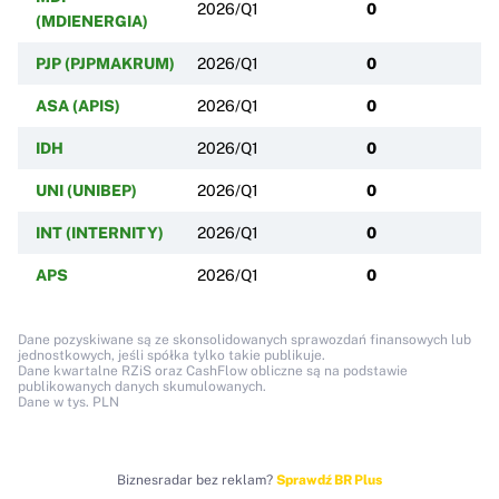
2026/Q1
0
(MDIENERGIA)
PJP (PJPMAKRUM)
2026/Q1
0
ASA (APIS)
2026/Q1
0
IDH
2026/Q1
0
UNI (UNIBEP)
2026/Q1
0
INT (INTERNITY)
2026/Q1
0
APS
2026/Q1
0
Dane pozyskiwane są ze skonsolidowanych sprawozdań finansowych lub
jednostkowych, jeśli spółka tylko takie publikuje.
Dane kwartalne RZiS oraz CashFlow obliczne są na podstawie
publikowanych danych skumulowanych.
Dane w tys. PLN
Biznesradar bez reklam?
Sprawdź BR Plus