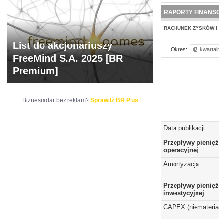
NOWE
BR LAB
RAPORTY FINANS
RACHUNEK ZYSKÓW I 
List do akcjonariuszy
Okres:
kwartal
FreeMind S.A. 2025 [BR
Premium]
Biznesradar bez reklam?
Sprawdź BR Plus
Data publikacji
Przepływy pienięż
operacyjnej
Amortyzacja
Przepływy pienięż
inwestycyjnej
CAPEX (niematerial