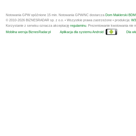
Notowania GPW opóźnione 15 min.
Notowania GPW/NC dostarcza
Dom Maklerski BDM 
© 2010-2026 BIZNESRADAR sp. z o.o. • Wszystkie prawa zastrzeżone • produkcja:
W3
Korzystanie z serwisu oznacza akceptację
regulaminu
. Prezentowanie kwotowania nie m
Mobilna wersja BiznesRadar.pl
Aplikacja dla systemu Android
Dla wła