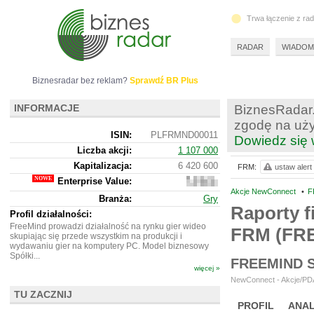
Trwa łączenie z ra
RADAR
WIADOM
Biznesradar bez reklam?
Sprawdź BR Plus
INFORMACJE
BiznesRadar.
zgodę na uży
ISIN:
PLFRMND00011
Dowiedz się 
Liczba akcji:
1 107 000
Kapitalizacja:
6 420 600
FRM:
ustaw alert
Enterprise Value:
5
486
Akcje NewConnect
•
F
Branża:
Gry
600
Raporty f
Profil działalności:
FreeMind prowadzi działalność na rynku gier wideo
FRM (FR
skupiając się przede wszystkim na produkcji i
wydawaniu gier na komputery PC. Model biznesowy
Spółki...
FREEMIND 
więcej »
NewConnect - Akcje/PDA
TU ZACZNIJ
PROFIL
ANAL