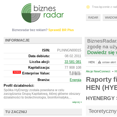
Trwa łączenie z ra
RADAR
WIADOM
Biznesradar bez reklam?
Sprawdź BR Plus
INFORMACJE
BiznesRadar.
zgodę na uży
ISIN:
PLINNGN00015
Dowiedz się 
Data debiutu:
08.02.2011
Liczba akcji:
33 581 081
HEN:
ustaw alert
Kapitalizacja:
77 908 108
Akcje NewConnect
•
H
Enterprise Value:
77
648
Raporty f
Branża:
Energia
108
Profil działalności:
HEN (HY
Spółka HyEnergy została powołana w celu
zarządzania Grupą Kapitałową, której główne obszary
HYENERGY 
działalności to biotechnologia, bioinformatyka,...
więcej »
Teoretyczny
TU ZACZNIJ