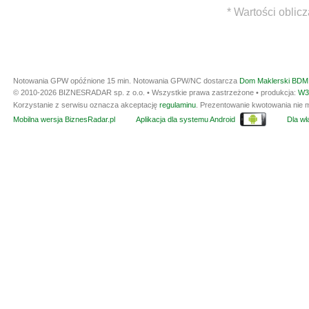
* Wartości oblic
Notowania GPW opóźnione 15 min.
Notowania GPW/NC dostarcza
Dom Maklerski BDM 
© 2010-2026 BIZNESRADAR sp. z o.o. • Wszystkie prawa zastrzeżone • produkcja:
W3
Korzystanie z serwisu oznacza akceptację
regulaminu
. Prezentowanie kwotowania nie m
Mobilna wersja BiznesRadar.pl
Aplikacja dla systemu Android
Dla wła