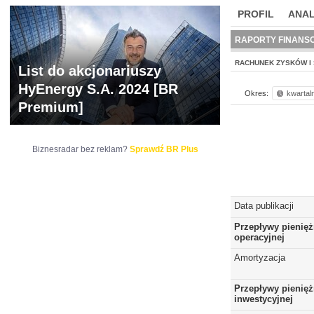
PROFIL
ANAL
NOWE
BR LAB
RAPORTY FINANS
RACHUNEK ZYSKÓW I 
List do akcjonariuszy
HyEnergy S.A. 2024 [BR
Okres:
kwartal
Premium]
Biznesradar bez reklam?
Sprawdź BR Plus
Data publikacji
Przepływy pienięż
operacyjnej
Amortyzacja
Przepływy pienięż
inwestycyjnej