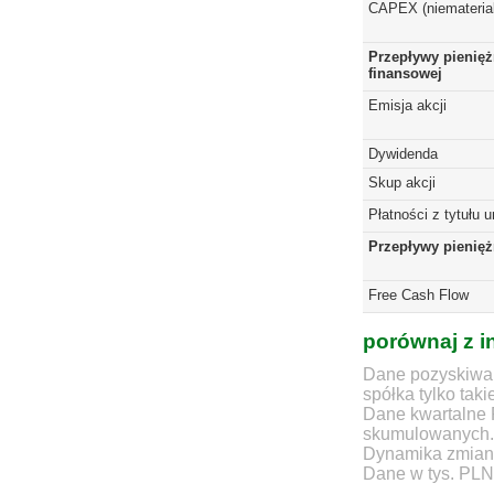
CAPEX (niematerial
Przepływy pienięż
finansowej
Emisja akcji
Dywidenda
Skup akcji
Płatności z tytułu 
Przepływy pienię
Free Cash Flow
porównaj z i
Dane pozyskiwan
spółka tylko taki
Dane kwartalne 
skumulowanych.
Dynamika zmian d
Dane w tys. PLN