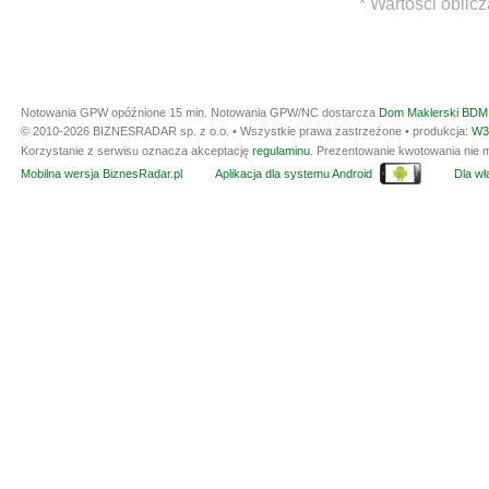
* Wartości oblic
Notowania GPW opóźnione 15 min.
Notowania GPW/NC dostarcza
Dom Maklerski BDM 
© 2010-2026 BIZNESRADAR sp. z o.o. • Wszystkie prawa zastrzeżone • produkcja:
W3
Korzystanie z serwisu oznacza akceptację
regulaminu
. Prezentowanie kwotowania nie m
Mobilna wersja BiznesRadar.pl
Aplikacja dla systemu Android
Dla wła