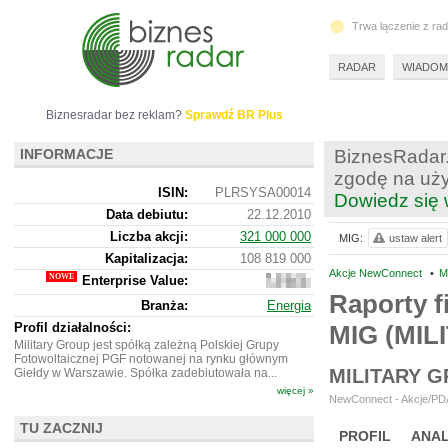
Trwa łączenie z ra
RADAR
WIADOM
Biznesradar bez reklam?
Sprawdź BR Plus
INFORMACJE
BiznesRadar.
zgodę na uży
ISIN:
PLRSYSA00014
Dowiedz się 
Data debiutu:
22.12.2010
Liczba akcji:
321 000 000
MIG:
ustaw alert
Kapitalizacja:
108 819 000
Akcje NewConnect
•
M
Enterprise Value:
110
244
Raporty f
Branża:
Energia
000
Profil działalności:
MIG (MIL
Military Group jest spółką zależną Polskiej Grupy
Fotowoltaicznej PGF notowanej na rynku głównym
MILITARY 
Giełdy w Warszawie. Spółka zadebiutowała na...
więcej »
NewConnect - Akcje/PDA
TU ZACZNIJ
PROFIL
ANAL