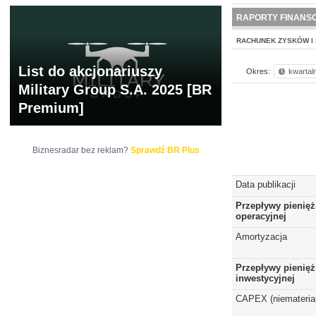
NOWE
BR LAB
RAPORTY FINANS
RACHUNEK ZYSKÓW I 
List do akcjonariuszy
Okres:
kwartal
Military Group S.A. 2025 [BR
Premium]
Biznesradar bez reklam?
Sprawdź BR Plus
Data publikacji
Przepływy pienięż
operacyjnej
Amortyzacja
Przepływy pienięż
inwestycyjnej
CAPEX (niematerial