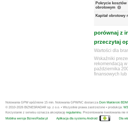
Pokrycie kosztów 
obrotowym
Kapitał obrotowy 
porównaj z i
przeczytaj o
Wartości dla bra
Wskaźniki prezen
rekomendacją w 
października 20
finansowych lub 
Notowania GPW opóźnione 15 min.
Notowania GPW/NC dostarcza
Dom Maklerski BDM 
© 2010-2026 BIZNESRADAR sp. z o.o. • Wszystkie prawa zastrzeżone • produkcja:
W3
Korzystanie z serwisu oznacza akceptację
regulaminu
. Prezentowanie kwotowania nie m
Mobilna wersja BiznesRadar.pl
Aplikacja dla systemu Android
Dla wła