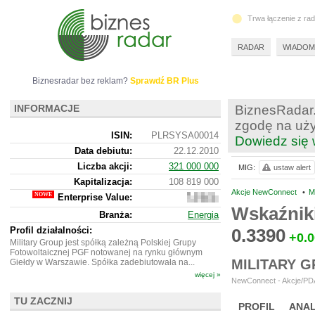
Trwa łączenie z ra
RADAR
WIADOM
Biznesradar bez reklam?
Sprawdź BR Plus
INFORMACJE
BiznesRadar.
zgodę na uży
ISIN:
PLRSYSA00014
Dowiedz się 
Data debiutu:
22.12.2010
Liczba akcji:
321 000 000
MIG:
ustaw alert
Kapitalizacja:
108 819 000
Akcje NewConnect
•
M
Enterprise Value:
110
244
Wskaźnik
Branża:
Energia
000
Profil działalności:
0.3390
+0.
Military Group jest spółką zależną Polskiej Grupy
Fotowoltaicznej PGF notowanej na rynku głównym
MILITARY 
Giełdy w Warszawie. Spółka zadebiutowała na...
więcej »
NewConnect - Akcje/PDA
TU ZACZNIJ
PROFIL
ANAL