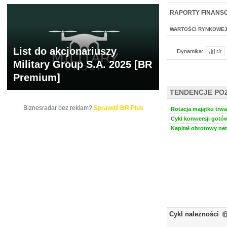
NOWE
BR LAB
RAPORTY FINANS
WARTOŚCI RYNKOWE
List do akcjonariuszy
Dynamika:
r/r
Military Group S.A. 2025 [BR
Premium]
TENDENCJE PO
Biznesradar bez reklam?
Sprawdź BR Plus
Rotacja majątku trwa
Cykl konwersji gotów
Kapitał obrotowy net
Cykl należności