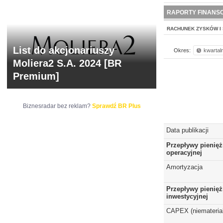
NOWE
BR LAB
RAPORTY FINANS
RACHUNEK ZYSKÓW I 
List do akcjonariuszy
Okres:
kwartal
Moliera2 S.A. 2024 [BR
Premium]
Biznesradar bez reklam?
Sprawdź BR Plus
Data publikacji
Przepływy pienięż
operacyjnej
Amortyzacja
Przepływy pienięż
inwestycyjnej
CAPEX (niematerial