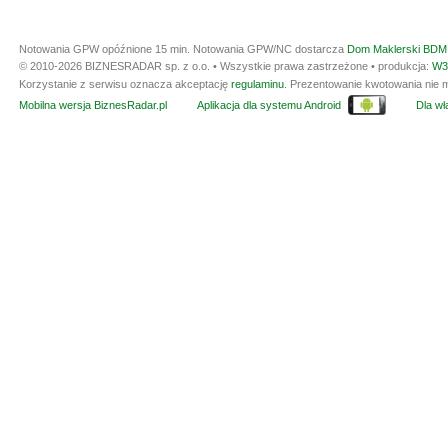
Notowania GPW opóźnione 15 min.
Notowania GPW/NC dostarcza
Dom Maklerski BDM 
© 2010-2026 BIZNESRADAR sp. z o.o. • Wszystkie prawa zastrzeżone • produkcja:
W3
Korzystanie z serwisu oznacza akceptację
regulaminu
. Prezentowanie kwotowania nie m
Mobilna wersja BiznesRadar.pl
Aplikacja dla systemu Android
Dla wła