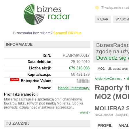
Trwa łączenie z ra
RADAR
WIADOM
Biznesradar bez reklam?
Sprawdź BR Plus
INFORMACJE
BiznesRadar.
zgodę na uży
ISIN:
PLAIRMK00017
Dowiedz się 
Data debiutu:
25.10.2010
Liczba akcji:
679 316 036
MO2:
ustaw alert
Kapitalizacja:
58 421 179
Akcje NewConnect
•
M
Enterprise Value:
60
560
Raporty f
Branża:
Handel internetowy
179
Profil działalności:
MO2 (MO
Moliera2 zajmuje się sprzedażą omnichannelową
towarów luksusowych pod marką Moliera2. Spółka
MOLIERA2 
prowadzi działalność w zakresie sprzedaży...
więcej »
NewConnect - Akcje/PDA
TU ZACZNIJ
PROFIL
ANAL