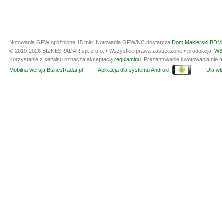
Notowania GPW opóźnione 15 min.
Notowania GPW/NC dostarcza
Dom Maklerski BDM 
© 2010-2026 BIZNESRADAR sp. z o.o. • Wszystkie prawa zastrzeżone • produkcja:
W3
Korzystanie z serwisu oznacza akceptację
regulaminu
. Prezentowanie kwotowania nie m
Mobilna wersja BiznesRadar.pl
Aplikacja dla systemu Android
Dla wła