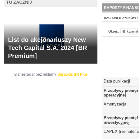
TU ZACZNIJ
NOWE
BR LAB
RAPORTY FINANS
RACHUNEK ZYSKÓW I 
Okres:
kwartal
List do akcjonariuszy New
Tech Capital S.A. 2024 [BR
Premium]
Biznesradar bez reklam?
Sprawdź BR Plus
Data publikacji
Przepływy pienięż
operacyjnej
Amortyzacja
Przepływy pienięż
inwestycyjnej
CAPEX (niematerial