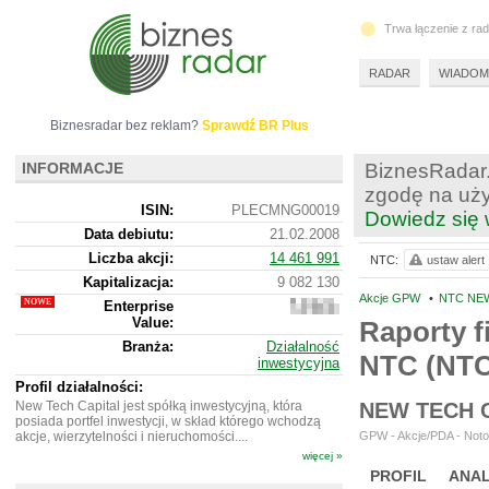
Trwa łączenie z ra
RADAR
WIADOM
Biznesradar bez reklam?
Sprawdź BR Plus
INFORMACJE
BiznesRadar.
zgodę na uży
ISIN:
PLECMNG00019
Dowiedz się 
Data debiutu:
21.02.2008
Liczba akcji:
14 461 991
NTC:
ustaw alert
Kapitalizacja:
9 082 130
Akcje GPW
•
NTC NEW
Enterprise
9
Value:
542
Raporty f
130
Branża:
Działalność
NTC (NT
inwestycyjna
Profil działalności:
New Tech Capital jest spółką inwestycyjną, która
NEW TECH 
posiada portfel inwestycji, w skład którego wchodzą
akcje, wierzytelności i nieruchomości....
GPW - Akcje/PDA - Noto
więcej »
PROFIL
ANAL