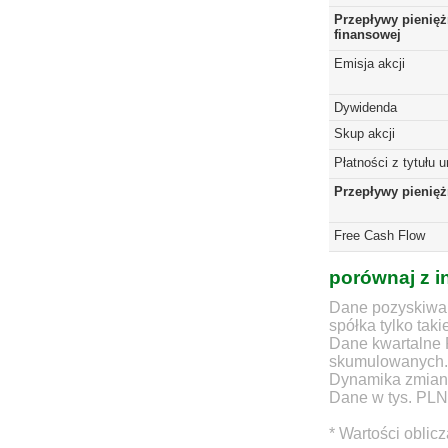
Przepływy pienięż
finansowej
Emisja akcji
Dywidenda
Skup akcji
Płatności z tytułu 
Przepływy pienię
Free Cash Flow
porównaj z i
Dane pozyskiwan
spółka tylko taki
Dane kwartalne 
skumulowanych.
Dynamika zmian d
Dane w tys. PLN
* Wartości oblic