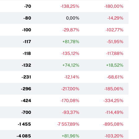
-70
-138,25%
-180,00%
-80
0,00%
-14,29%
-100
-29,87%
-102,77%
-117
+81,78%
-51,95%
-118
-135,12%
-117,88%
-132
+74,12%
+18,52%
-231
-12,14%
-68,61%
-296
-217,00%
-185,06%
-424
-170,08%
-334,25%
-700
-93,37%
-114,49%
-1 455
-7 557,89%
-895,08%
-4 085
+81,96%
-103,20%