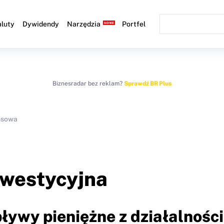
luty
Dywidendy
Narzędzia
Portfel
Biznesradar bez reklam?
Sprawdź BR Plus
nsowa
nwestycyjna
ływy pieniężne z działalności