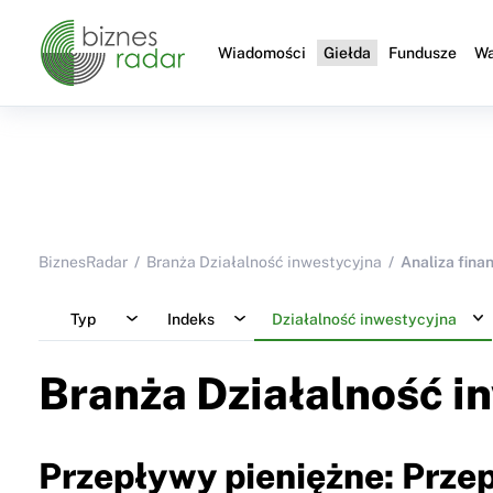
Wiadomości
Giełda
Fundusze
Wa
BiznesRadar
Branża Działalność inwestycyjna
Analiza fina
Typ
Indeks
Działalność inwestycyjna
Branża Działalność i
Przepływy pieniężne: Przep