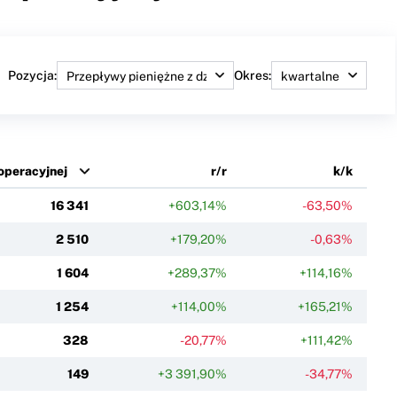
Pozycja:
Okres:
 operacyjnej
r/r
k/k
16 341
+603,14%
-63,50%
2 510
+179,20%
-0,63%
1 604
+289,37%
+114,16%
1 254
+114,00%
+165,21%
328
-20,77%
+111,42%
149
+3 391,90%
-34,77%