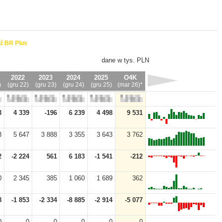
ź BR Plus
dane w tys. PLN
2022
2023
2024
2025
O4K
)
(gru 22)
(gru 23)
(gru 24)
(gru 25)
(mar 26)*
3
4 339
-196
6 239
4 498
9 531
3
5 647
3 888
3 355
3 643
3 762
2
-2 224
561
6 183
-1 541
-212
0
2 345
385
1 060
1 689
362
8
-1 853
-2 334
-8 885
-2 914
-5 077
0
0
0
0
0
0