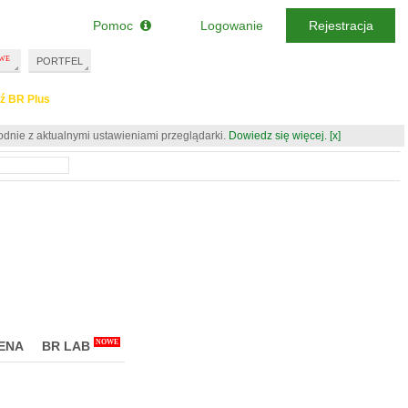
Pomoc
Logowanie
Rejestracja
PORTFEL
ź BR Plus
odnie z aktualnymi ustawieniami przeglądarki.
Dowiedz się więcej.
[x]
NOWE
ENA
BR LAB