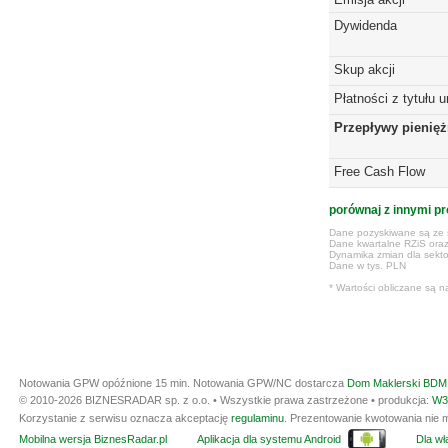
Dywidenda
Skup akcji
Płatności z tytułu 
Przepływy pienię
Free Cash Flow
porównaj z innymi pr
Dane pozyskiwane są ze s
Dane kwartalne RZiS ora
Dynamika zmian dla sekto
Dane w tys. PLN
* Wartości obliczane są n
Notowania GPW opóźnione 15 min.
Notowania GPW/NC dostarcza
Dom Maklerski BDM 
© 2010-2026 BIZNESRADAR sp. z o.o. • Wszystkie prawa zastrzeżone • produkcja:
W3
Korzystanie z serwisu oznacza akceptację
regulaminu
. Prezentowanie kwotowania nie m
Mobilna wersja BiznesRadar.pl
Aplikacja dla systemu Android
Dla wła