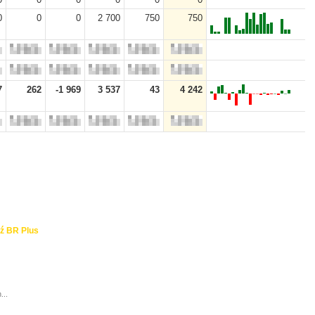
0
0
0
2 700
750
750
7
262
-1 969
3 537
43
4 242
ź BR Plus
...