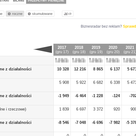
STRAT
BILANS
PRZEPŁYWY PIENIĘŻNE
ne
roczne
skumulowane
r/r
Biznesradar bez reklam?
Sprawd
2017
2018
2019
2020
2021
(gru 17)
(gru 18)
(gru 19)
(gru 20)
(gru 21
ne z działalności
10 328
12 216
8 865
6 137
5 67
5 908
5 922
6 682
6 338
5 47
ne z działalności
-1 949
-6 464
-1 228
-124
-70
ne i rzeczowe)
1 839
6 697
3 372
920
90
ne z działalności
-8 546
-7 048
-6 696
-7 982
-5 37
0
0
0
0