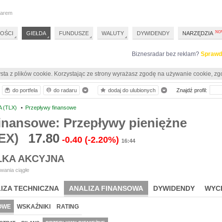
darem
OŚCI
GIEŁDA
FUNDUSZE
WALUTY
DYWIDENDY
NARZĘDZIA
Biznesradar bez reklam?
Sprawd
sta z plików cookie. Korzystając ze strony wyrażasz zgodę na używanie cookie, zg
do portfela
do radaru
dodaj do ulubionych
Znajdź profil:
 (TLX)
•
Przepływy finansowe
inansowe: Przepływy pieniężne
EX)
17.80
-0.40
(-2.20%)
16:44
ŁKA AKCYJNA
wania ciągłe
IZA TECHNICZNA
ANALIZA FINANSOWA
DYWIDENDY
WYC
OWE
WSKAŹNIKI
RATING