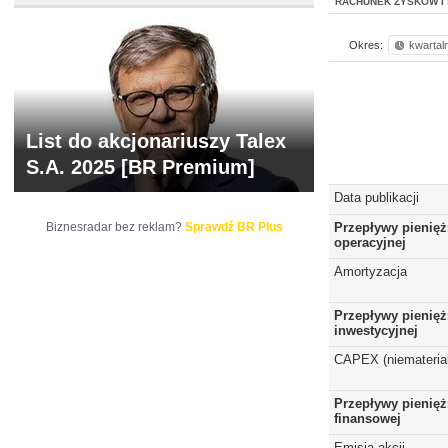
RACHUNEK ZYSKÓW I 
Okres:
kwartal
List do akcjonariuszy Talex
S.A. 2025 [BR Premium]
Data publikacji
Biznesradar bez reklam?
Sprawdź BR Plus
Przepływy pienięż
operacyjnej
Amortyzacja
Przepływy pienięż
inwestycyjnej
CAPEX (niematerial
Przepływy pienięż
finansowej
Emisja akcji