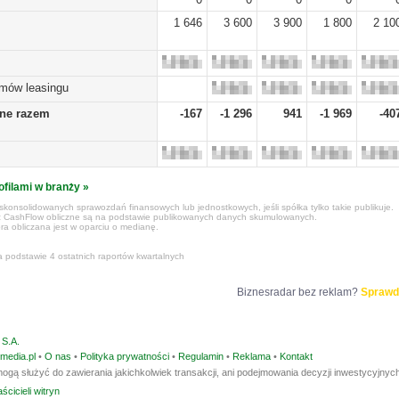
1 646
3 600
3 900
1 800
2 10
umów leasingu
żne razem
-167
-1 296
941
-1 969
-40
ofilami w branży »
konsolidowanych sprawozdań finansowych lub jednostkowych, jeśli spółka tylko takie publikuje.
z CashFlow obliczne są na podstawie publikowanych danych skumulowanych.
ra obliczana jest w oparciu o medianę.
a podstawie 4 ostatnich raportów kwartalnych
Biznesradar bez reklam?
Sprawd
S.A.
media.pl
•
O nas
•
Polityka prywatności
•
Regulamin
•
Reklama
•
Kontakt
ogą służyć do zawierania jakichkolwiek transakcji, ani podejmowania decyzji inwestycyjnych
ścicieli witryn