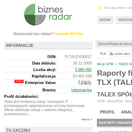
Trwa łączenie z ra
RADAR
WIADOM
Biznesradar bez reklam?
Sprawdź BR Plus
BiznesRadar.pl korzy
INFORMACJE
TLX:
ustaw alert
ISIN:
PLTALEX00017
Data debiutu:
20.11.2000
Akcje GPW
•
TALEX SA
Liczba akcji:
3 000 092
Raporty f
Kapitalizacja:
53 401 638
TLX (TAL
Enterprise Value:
51
649
Branża:
Informatyka
638
TALEX SPÓ
Profil działalności:
GPW - Akcje/PDA - Noto
Talex jest dostawcą usług i rozwiązań IT
pozwalających optymalizować procesy biznesowe.
Oferta obejmuje usługi z zakresu integracji,
PROFIL
ANAL
przetwarzania i...
więcej »
RAPORTY FINANS
TU ZACZNIJ