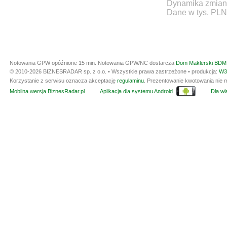
Dynamika zmian d
Dane w tys. PLN
Notowania GPW opóźnione 15 min.
Notowania GPW/NC dostarcza
Dom Maklerski BDM 
© 2010-2026 BIZNESRADAR sp. z o.o. • Wszystkie prawa zastrzeżone • produkcja:
W3
Korzystanie z serwisu oznacza akceptację
regulaminu
. Prezentowanie kwotowania nie m
Mobilna wersja BiznesRadar.pl
Aplikacja dla systemu Android
Dla wła