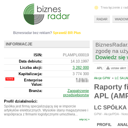
Trwa łączenie z ra
RADAR
WIADOM
Biznesradar bez reklam?
Sprawdź BR Plus
INFORMACJE
BiznesRadar.
zgodę na uży
ISIN:
PLAMPLI00019
Dowiedz się 
Data debiutu:
14.10.1997
Liczba akcji:
3 282 000
APL:
ustaw alert
Kapitalizacja:
3 774 300
Akcje GPW
•
LC SA (A
Enterprise
2
Value:
998
Raporty f
300
Branża:
Zaopatrzenie
APL (AMP
przedsiębiorstw
Profil działalności:
Spółka jest firmą specjalizującą się w imporcie
LC SPÓŁKA
artykułów elektrycznych. Wysokie stany magazynowe i
współpraca z firmami logistycznymi umożliwia...
GPW - Akcje/PDA - Notow
więcej »
PROFIL
ANAL