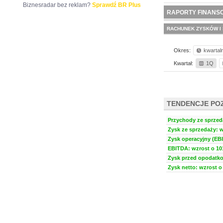
Biznesradar bez reklam?
Sprawdź BR Plus
NOWE
BR LAB
RAPORTY FINANS
RACHUNEK ZYSKÓW I 
Okres:
kwartal
Kwartał:
1Q
TENDENCJE PO
Przychody ze sprzeda
Zysk ze sprzedaży: w
Zysk operacyjny (EBI
EBITDA: wzrost o 101
Zysk przed opodatko
Zysk netto: wzrost o 