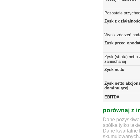
Pozostałe przychod
Zysk z działalnoś
Wynik zdarzeń nad
Zysk przed opoda
Zysk (strata) netto 
zaniechanej
Zysk netto
Zysk netto akcjona
dominującej
EBITDA
porównaj z i
Dane pozyskiwan
spółka tylko taki
Dane kwartalne 
skumulowanych.