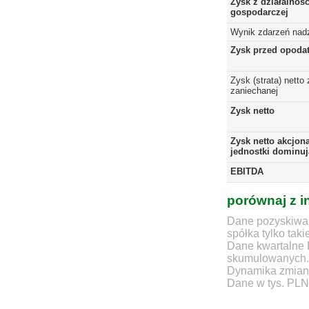
Zysk z działalnośc
gospodarczej
Wynik zdarzeń nad
Zysk przed opoda
Zysk (strata) netto 
zaniechanej
Zysk netto
Zysk netto akcjon
jednostki dominuj
EBITDA
porównaj z i
Dane pozyskiwan
spółka tylko taki
Dane kwartalne 
skumulowanych.
Dynamika zmian d
Dane w tys. PLN