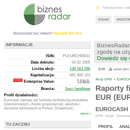
Trwa łączenie z ra
RADAR
WIADOM
Biznesradar bez reklam?
Sprawdź BR Plus
INFORMACJE
BiznesRadar.
zgodę na uży
ISIN:
PLEURCH00011
Dowiedz się 
Data debiutu:
04.02.2005
Liczba akcji:
139 163 286
EUR:
ustaw alert
Kapitalizacja:
681 900 101
Akcje GPW
•
EUROCA
Enterprise Value:
2
956
Raporty f
Branża:
Sieci handlowe
129
101
Profil działalności:
EUR (EU
Eurocash zajmuje się hurtową dystrybucją produktów
żywnościowych, chemii gospodarczej, alkoholu i
EUROCASH 
wyrobów tytoniowych w Polsce. Działalność...
więcej »
GPW - Akcje - Notowania
TU ZACZNIJ
PROFIL
ANAL