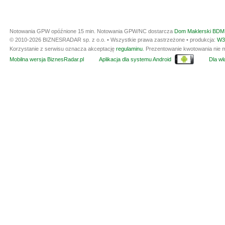
Notowania GPW opóźnione 15 min.
Notowania GPW/NC dostarcza
Dom Maklerski BDM 
© 2010-2026 BIZNESRADAR sp. z o.o. • Wszystkie prawa zastrzeżone • produkcja:
W3
Korzystanie z serwisu oznacza akceptację
regulaminu
. Prezentowanie kwotowania nie m
Mobilna wersja BiznesRadar.pl
Aplikacja dla systemu Android
Dla wła