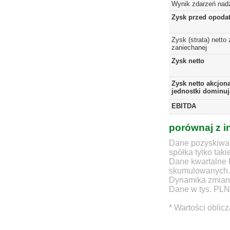
Wynik zdarzeń nad
Zysk przed opoda
Zysk (strata) netto 
zaniechanej
Zysk netto
Zysk netto akcjon
jednostki dominuj
EBITDA
porównaj z i
Dane pozyskiwan
spółka tylko taki
Dane kwartalne 
skumulowanych.
Dynamika zmian d
Dane w tys. PLN
* Wartości oblic