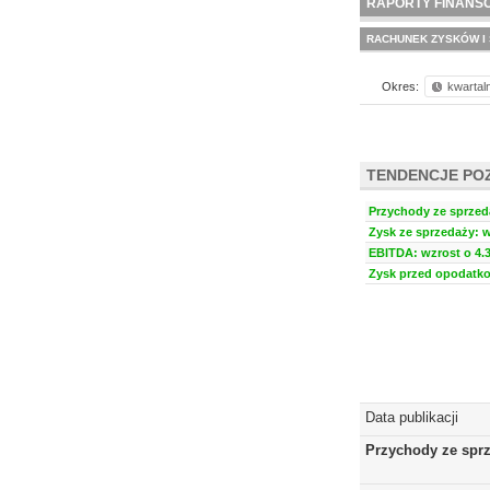
RAPORTY FINANS
RACHUNEK ZYSKÓW I 
Okres:
kwartal
TENDENCJE PO
Przychody ze sprzeda
Zysk ze sprzedaży: w
EBITDA: wzrost o 4.3
Zysk przed opodatko
Data publikacji
Przychody ze spr