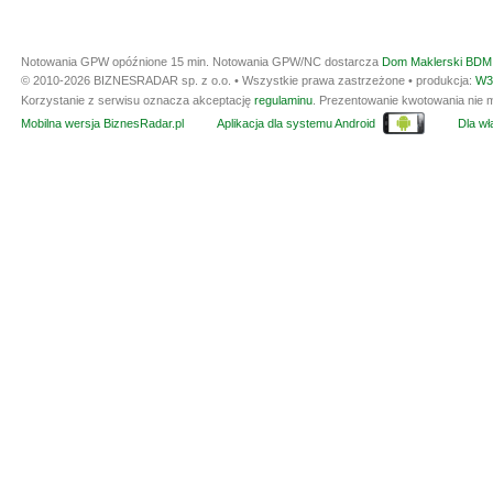
Notowania GPW opóźnione 15 min.
Notowania GPW/NC dostarcza
Dom Maklerski BDM 
© 2010-2026 BIZNESRADAR sp. z o.o. • Wszystkie prawa zastrzeżone • produkcja:
W3
Korzystanie z serwisu oznacza akceptację
regulaminu
. Prezentowanie kwotowania nie m
Mobilna wersja BiznesRadar.pl
Aplikacja dla systemu Android
Dla wła