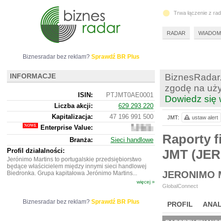
Trwa łączenie z ra
RADAR
WIADOM
Biznesradar bez reklam?
Sprawdź BR Plus
INFORMACJE
BiznesRadar.
zgodę na uży
ISIN:
PTJMT0AE0001
Dowiedz się 
Liczba akcji:
629 293 220
Kapitalizacja:
47 196 991 500
JMT:
ustaw alert
Enterprise Value:
63
826
Raporty f
Branża:
Sieci handlowe
995
300
Profil działalności:
JMT (JE
Jerónimo Martins to portugalskie przedsiębiorstwo
będące właścicielem między innymi sieci handlowej
JERONIMO 
Biedronka. Grupa kapitałowa Jerónimo Martins...
więcej »
GlobalConnect
Biznesradar bez reklam?
Sprawdź BR Plus
PROFIL
ANAL
WYCENA
BR 