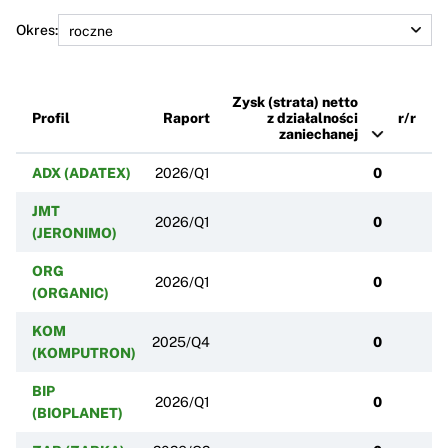
Okres:
Zysk (strata) netto
Profil
Raport
z działalności
r/r
zaniechanej
ADX (ADATEX)
2026/Q1
0
JMT
2026/Q1
0
(JERONIMO)
ORG
2026/Q1
0
(ORGANIC)
KOM
2025/Q4
0
(KOMPUTRON)
BIP
2026/Q1
0
(BIOPLANET)