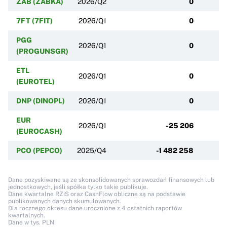
ZAB (ZABKA)
2026/Q2
0
7FT (7FIT)
2026/Q1
0
PGG
2026/Q1
0
(PROGUNSGR)
ETL
2026/Q1
0
(EUROTEL)
DNP (DINOPL)
2026/Q1
0
EUR
2026/Q1
-25 206
(EUROCASH)
PCO (PEPCO)
2025/Q4
-1 482 258
Dane pozyskiwane są ze skonsolidowanych sprawozdań finansowych lub
jednostkowych, jeśli spółka tylko takie publikuje.
Dane kwartalne RZiS oraz CashFlow obliczne są na podstawie
publikowanych danych skumulowanych.
Dla rocznego okresu dane urocznione z 4 ostatnich raportów
kwartalnych.
Dane w tys. PLN