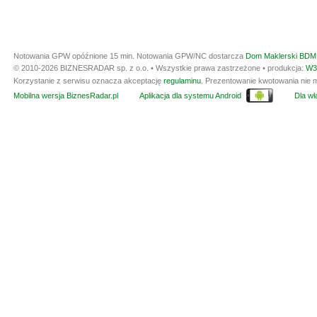
Notowania GPW opóźnione 15 min.
Notowania GPW/NC dostarcza
Dom Maklerski BDM 
© 2010-2026 BIZNESRADAR sp. z o.o. • Wszystkie prawa zastrzeżone • produkcja:
W3
Korzystanie z serwisu oznacza akceptację
regulaminu
. Prezentowanie kwotowania nie m
Mobilna wersja BiznesRadar.pl
Aplikacja dla systemu Android
Dla wła