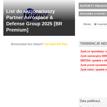
NOWE
BR LAB
RAPORTY FINANS
List do akcjonariuszy
RACHUNEK ZYSKÓW I 
Partner Aerospace &
Defense Group 2025 [BR
Okres:
kwartal
Premium]
TENDENCJE NE
Biznesradar bez reklam?
Sprawdź BR Plus
Zysk ze sprzedaży: s
Zysk operacyjny (EBI
EBITDA: spadek o 24
Zysk przed opodatko
Zysk netto: spadek o
Data publikacji