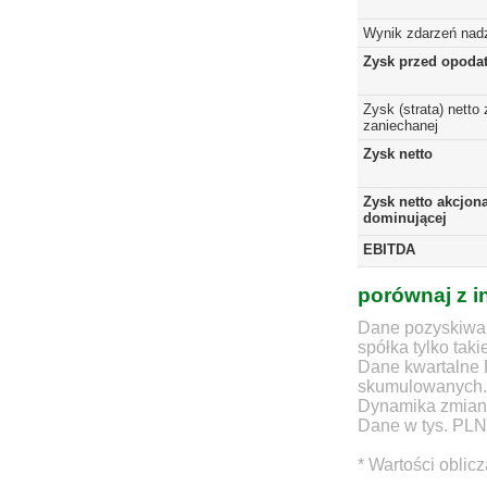
Wynik zdarzeń nad
Zysk przed opoda
Zysk (strata) netto 
zaniechanej
Zysk netto
Zysk netto akcjona
dominującej
EBITDA
porównaj z i
Dane pozyskiwan
spółka tylko taki
Dane kwartalne 
skumulowanych.
Dynamika zmian d
Dane w tys. PLN
* Wartości oblic