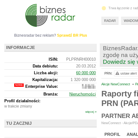
Trwa łączenie z ra
RADAR
WIADOM
Biznesradar bez reklam?
Sprawdź BR Plus
INFORMACJE
BiznesRadar.
zgodę na uży
ISIN:
PLPRNRH00010
Dowiedz się 
Data debiutu:
20.03.2012
Liczba akcji:
60 000 000
PRN:
ustaw alert
Kapitalizacja:
1 320 000 000
Akcje NewConnect
•
P
Enterprise Value:
1
319 115
Raporty f
Branża:
Nieruchomości
000
Profil działalności:
PRN (PA
w trakcie zmiany
więcej »
PARTNER A
TU ZACZNIJ
NewConnect - Akcje/PDA
PROFIL
ANAL