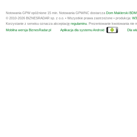
Notowania GPW opóźnione 15 min.
Notowania GPW/NC dostarcza
Dom Maklerski BDM 
© 2010-2026 BIZNESRADAR sp. z o.o. • Wszystkie prawa zastrzeżone • produkcja:
W3
Korzystanie z serwisu oznacza akceptację
regulaminu
. Prezentowanie kwotowania nie m
Mobilna wersja BiznesRadar.pl
Aplikacja dla systemu Android
Dla wła