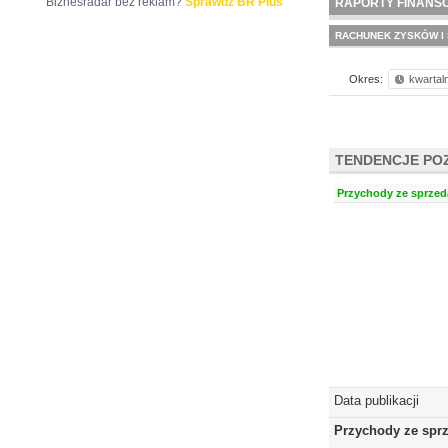
Biznesradar bez reklam?
Sprawdź BR Plus
RAPORTY FINANS
RACHUNEK ZYSKÓW I 
Okres:
kwartal
TENDENCJE PO
Przychody ze sprzeda
Data publikacji
Przychody ze spr