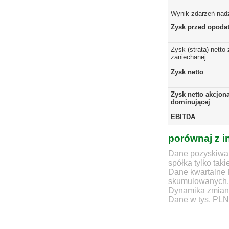
Wynik zdarzeń nad
Zysk przed opoda
Zysk (strata) netto 
zaniechanej
Zysk netto
Zysk netto akcjona
dominującej
EBITDA
porównaj z i
Dane pozyskiwan
spółka tylko taki
Dane kwartalne 
skumulowanych.
Dynamika zmian d
Dane w tys. PLN