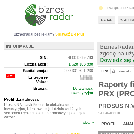
Trwa łączenie z ra
RADAR
WIADOM
Biznesradar bez reklam?
Sprawdź BR Plus
INFORMACJE
BiznesRadar.
zgodę na uży
ISIN:
NL0013654783
Dowiedz się 
Liczba akcji:
1 628 163 888
Kapitalizacja:
290 301 621 230
PRX:
ustaw alert
Enterprise
331
Value:
035
Raporty f
192
Branża:
Działalność
430
PRX (PR
inwestycyjna
Profil działalności:
Prosus N.V., czyli Prosus, to globalna grupa
PROSUS N.V
inwestycyjna, która inwestuje i działa w różnych
sektorach i rynkach o długoterminowym potencjale
GlobalConnect
wzrostu....
więcej »
PROFIL
ANAL
NOWE
BR LAB