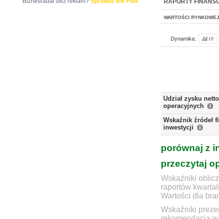
Biznesradar bez reklam?
Sprawdź BR Plus
RAPORTY FINANS
WARTOŚCI RYNKOWE
Dynamika:
r/r
Udział zysku nett
operacyjnych
Wskaźnik źródeł 
inwestycji
porównaj z i
przeczytaj o
Wskaźniki oblicz
raportów kwartal
Wartości dla bra
Wskaźniki prezen
rekomendacją w 