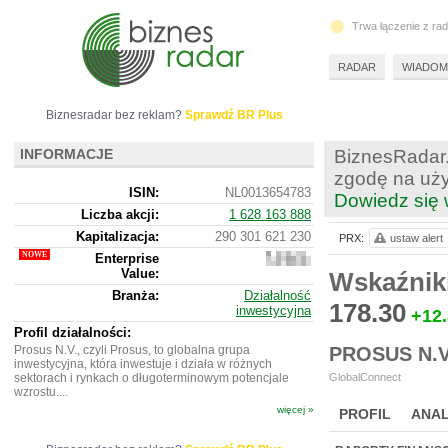
Trwa łączenie z ra
RADAR
WIADOM
Biznesradar bez reklam?
Sprawdź BR Plus
INFORMACJE
BiznesRadar.
zgodę na uży
ISIN:
NL0013654783
Dowiedz się 
Liczba akcji:
1 628 163 888
Kapitalizacja:
290 301 621 230
PRX:
ustaw alert
Enterprise
331
Value:
035
Wskaźnik
192
Branża:
Działalność
430
178.30
inwestycyjna
+12
Profil działalności:
Prosus N.V., czyli Prosus, to globalna grupa
PROSUS N.V
inwestycyjna, która inwestuje i działa w różnych
sektorach i rynkach o długoterminowym potencjale
GlobalConnect
wzrostu....
więcej »
PROFIL
ANAL
NOWE
BR LAB