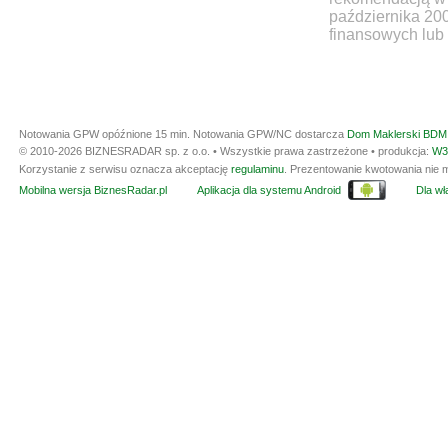
października 20
finansowych lub 
Notowania GPW opóźnione 15 min.
Notowania GPW/NC dostarcza
Dom Maklerski BDM 
© 2010-2026 BIZNESRADAR sp. z o.o. • Wszystkie prawa zastrzeżone • produkcja:
W3
Korzystanie z serwisu oznacza akceptację
regulaminu
. Prezentowanie kwotowania nie m
Mobilna wersja BiznesRadar.pl
Aplikacja dla systemu Android
Dla wła