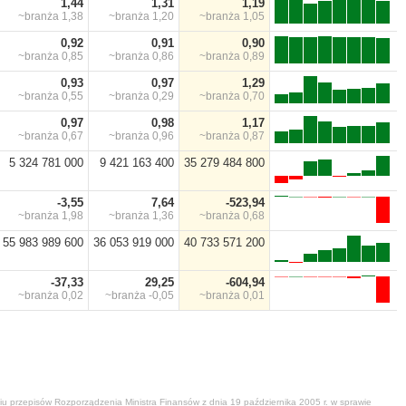
1,44
1,31
1,19
~branża
1,38
~branża
1,20
~branża
1,05
0,92
0,91
0,90
~branża
0,85
~branża
0,86
~branża
0,89
0,93
0,97
1,29
~branża
0,55
~branża
0,29
~branża
0,70
0,97
0,98
1,17
~branża
0,67
~branża
0,96
~branża
0,87
5 324 781 000
9 421 163 400
35 279 484 800
-3,55
7,64
-523,94
~branża
1,98
~branża
1,36
~branża
0,68
55 983 989 600
36 053 919 000
40 733 571 200
-37,33
29,25
-604,94
~branża
0,02
~branża
-0,05
~branża
0,01
niu przepisów Rozporządzenia Ministra Finansów z dnia 19 października 2005 r. w sprawie