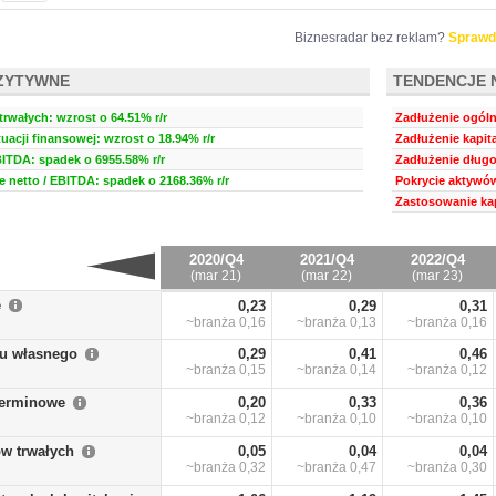
Biznesradar bez reklam?
Sprawd
ZYTYWNE
TENDENCJE 
rwałych: wzrost o 64.51% r/r
Zadłużenie ogóln
uacji finansowej: wzrost o 18.94% r/r
Zadłużenie kapita
BITDA: spadek o 6955.58% r/r
Zadłużenie długo
 netto / EBITDA: spadek o 2168.36% r/r
Pokrycie aktywów
Zastosowanie kap
2020/Q4
2021/Q4
2022/Q4
(mar 21)
(mar 22)
(mar 23)
e
0,23
0,29
0,31
~branża
0,16
~branża
0,13
~branża
0,16
łu własnego
0,29
0,41
0,46
~branża
0,15
~branża
0,14
~branża
0,12
terminowe
0,20
0,33
0,36
~branża
0,12
~branża
0,10
~branża
0,10
w trwałych
0,05
0,04
0,04
~branża
0,32
~branża
0,47
~branża
0,30