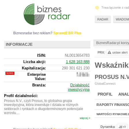
Trwa łączenie z ra
RADAR
WIADOM
Biznesradar bez reklam?
Sprawdź BR Plus
BiznesRadar.pl korzy
INFORMACJE
PRX:
ustaw alert
ISIN:
NL0013654783
Liczba akcji:
1 628 163 888
Wskaźnik
Kapitalizacja:
290 301 621 230
Enterprise
331
PROSUS N.V
Value:
035
192
GlobalConnect
Branża:
Działalność
430
inwestycyjna
PROFIL
ANAL
Profil działalności:
Prosus N.V., czyli Prosus, to globalna grupa
inwestycyjna, która inwestuje i działa w różnych
RAPORTY FINANS
sektorach i rynkach o długoterminowym potencjale
wzrostu....
WARTOŚCI RYNKOWE
więcej »
Dynamika:
r/r