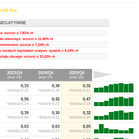
ź BR Plus
NEGATYWNE
e: wzrost o 7.81% r/r
łu własnego: wzrost o 11.46% r/r
terminowe: wzrost o 7.24% r/r
 trwałych kapitałami stałymi: spadek o 9.24% r/r
itału obcego: wzrost o 33.22% r/r
2023/Q4
2024/Q4
2025/Q4
(mar 24)
(mar 25)
(mar 26)
0,33
0,30
0,32
~branża
0,22
~branża
0,18
~branża
0,22
0,50
0,42
0,47
~branża
0,14
~branża
0,21
~branża
0,18
0,39
0,30
0,32
~branża
0,09
~branża
0,11
~branża
0,06
0,03
0,03
0,05
~branża
0,45
~branża
0,23
~branża
0,23