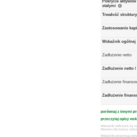
Pokrycie aktywów 
stałymi
Trwałość struktur
Zastosowanie kap
Wskaźnik ogólnej 
Zadłużenie netto
Zadłużenie netto 
Zadłużenie finanso
Zadłużenie finans
porównaj z innymi pr
przeczytaj opisy ws
Wskaźniki obliczane są na
Wartości dla branży obli
Wskaźniki prezentują jed