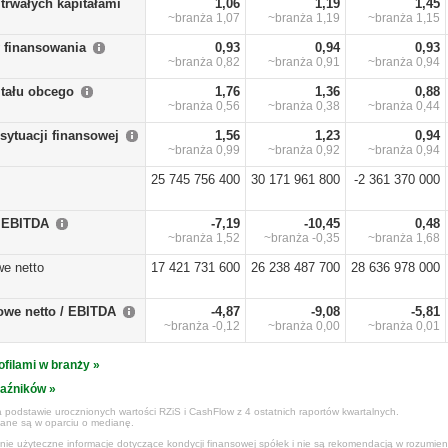
trwałych kapitałami
1,06
1,19
1,45
~branża
1,07
~branża
1,19
~branża
1,15
y finansowania
0,93
0,94
0,93
~branża
0,82
~branża
0,91
~branża
0,94
itału obcego
1,76
1,36
0,88
~branża
0,56
~branża
0,38
~branża
0,44
sytuacji finansowej
1,56
1,23
0,94
~branża
0,99
~branża
0,92
~branża
0,94
25 745 756 400
30 171 961 800
-2 361 370 000
/ EBITDA
-7,19
-10,45
0,48
~branża
1,52
~branża
-0,35
~branża
1,68
we netto
17 421 731 600
26 238 487 700
28 636 978 000
owe netto / EBITDA
-4,87
-9,08
-5,81
~branża
-0,12
~branża
0,00
~branża
0,01
ofilami w branży »
kaźników »
 podstawie urocznionych wartości RZiS i CashFlow z 4 ostatnich raportów kwartalnych.
czane są w oparciu o medianę.
ynie użyteczne informacje dotyczące kondycji finansowej spółek i nie są rekomendacją w rozumie