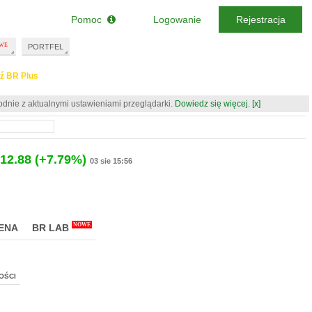
Pomoc
Logowanie
Rejestracja
PORTFEL
ź BR Plus
odnie z aktualnymi ustawieniami przeglądarki.
Dowiedz się więcej.
[x]
12.88
(+7.79%)
03 sie 15:56
NOWE
ENA
BR LAB
OŚCI