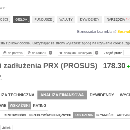
darem
OŚCI
GIEŁDA
FUNDUSZE
WALUTY
DYWIDENDY
NARZĘDZIA
Biznesradar bez reklam?
Sprawd
sta z plików cookie. Korzystając ze strony wyrażasz zgodę na używanie cookie, zg
do portfela
do radaru
dodaj do ulubionych
Znajdź profil:
i zadłużenia PRX (PROSUS)
178.30
+
.
IZA TECHNICZNA
ANALIZA FINANSOWA
DYWIDENDY
WYC
OWE
WSKAŹNIKI
RATING
J
RENTOWNOŚCI
PRZEPŁYWÓW PIENIĘŻNYCH
ZADŁUŻENIA
PŁYNNOŚCI
AKTYWN
k/k