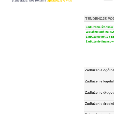
Biznesradar bez reklam?
Sprawdź BR Plus
TENDENCJE PO
Zadłużenie środków t
Wskaźnik ogólnej syt
Zadłużenie netto / E
Zadłużenie finansowe
Zadłużenie ogóln
Zadłużenie kapita
Zadłużenie długo
Zadłużenie środkó