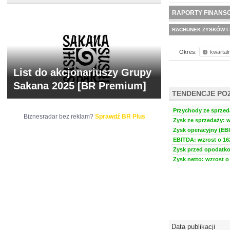
NOWE
BR LAB
RAPORTY FINANS
RACHUNEK ZYSKÓW I 
Okres:
kwartal
List do akcjonariuszy Grupy
Sakana 2025 [BR Premium]
TENDENCJE PO
Przychody ze sprzeda
Biznesradar bez reklam?
Sprawdź BR Plus
Zysk ze sprzedaży: w
Zysk operacyjny (EBI
EBITDA: wzrost o 162
Zysk przed opodatko
Zysk netto: wzrost o 
Data publikacji