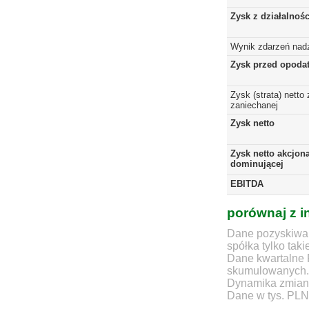
Zysk z działalnoś
Wynik zdarzeń nad
Zysk przed opoda
Zysk (strata) netto 
zaniechanej
Zysk netto
Zysk netto akcjona
dominującej
EBITDA
porównaj z i
Dane pozyskiwan
spółka tylko taki
Dane kwartalne 
skumulowanych.
Dynamika zmian d
Dane w tys. PLN