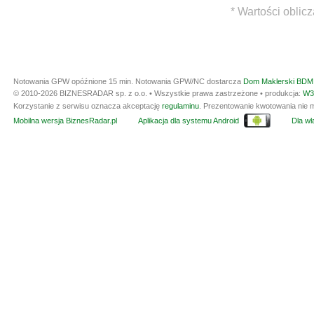
* Wartości oblic
Notowania GPW opóźnione 15 min.
Notowania GPW/NC dostarcza
Dom Maklerski BDM 
© 2010-2026 BIZNESRADAR sp. z o.o. • Wszystkie prawa zastrzeżone • produkcja:
W3
Korzystanie z serwisu oznacza akceptację
regulaminu
. Prezentowanie kwotowania nie m
Mobilna wersja BiznesRadar.pl
Aplikacja dla systemu Android
Dla wła