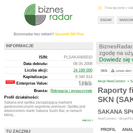
Trwa łączenie z ra
RADAR
WIADOM
Biznesradar bez reklam?
Sprawdź BR Plus
INFORMACJE
BiznesRadar.
zgodę na uży
ISIN:
PLSAKAN00010
Dowiedz się 
Data debiutu:
08.05.2008
Liczba akcji:
24 199 000
SKN:
ustaw alert
Kapitalizacja:
9 340 814
Akcje NewConnect
•
S
Enterprise Value:
8
056
Raporty f
Branża:
Rekreacja i wypoczynek
814
Profil działalności:
SKN (SA
Sakana jest spółka zarządzającą markami
gastronomicznymi segmentu premium. Spółka jest
SAKANA SP
właścicielem marki Sakana Sushi Bar, w ramach
której...
NewConnect - Akcje/PDA
więcej »
PROFIL
ANAL
TU ZACZNIJ