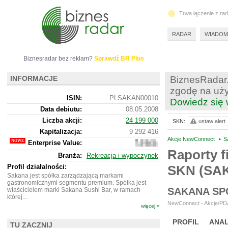
Trwa łączenie z ra
RADAR
WIADOM
Biznesradar bez reklam?
Sprawdź BR Plus
INFORMACJE
BiznesRadar.
zgodę na uży
ISIN:
PLSAKAN00010
Dowiedz się 
Data debiutu:
08.05.2008
Liczba akcji:
24 199 000
SKN:
ustaw alert
Kapitalizacja:
9 292 416
Akcje NewConnect
•
S
Enterprise Value:
8
008
Raporty f
Branża:
Rekreacja i wypoczynek
416
Profil działalności:
SKN (SA
Sakana jest spółka zarządzającą markami
gastronomicznymi segmentu premium. Spółka jest
SAKANA SP
właścicielem marki Sakana Sushi Bar, w ramach
której...
NewConnect - Akcje/PDA
więcej »
PROFIL
ANAL
TU ZACZNIJ