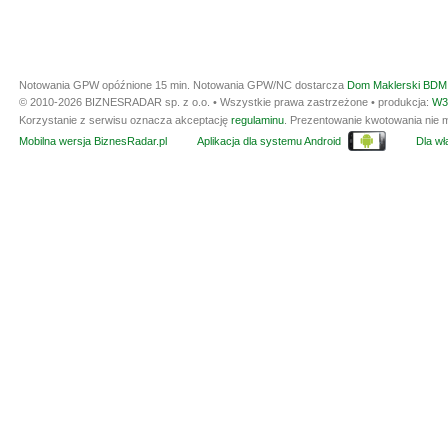
Notowania GPW opóźnione 15 min.
Notowania GPW/NC dostarcza
Dom Maklerski BDM 
© 2010-2026 BIZNESRADAR sp. z o.o. • Wszystkie prawa zastrzeżone • produkcja:
W3
Korzystanie z serwisu oznacza akceptację
regulaminu
. Prezentowanie kwotowania nie m
Mobilna wersja BiznesRadar.pl
Aplikacja dla systemu Android
Dla wła