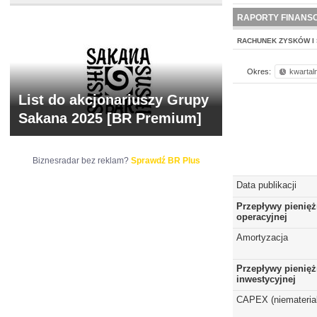
NOWE
BR LAB
RAPORTY FINANS
RACHUNEK ZYSKÓW I 
Okres:
kwartal
List do akcjonariuszy Grupy
Sakana 2025 [BR Premium]
Biznesradar bez reklam?
Sprawdź BR Plus
Data publikacji
Przepływy pienięż
operacyjnej
Amortyzacja
Przepływy pienięż
inwestycyjnej
CAPEX (niematerial