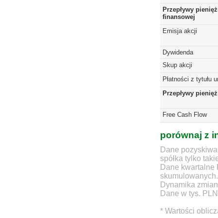
Przepływy pienięż
finansowej
Emisja akcji
Dywidenda
Skup akcji
Płatności z tytułu 
Przepływy pienię
Free Cash Flow
porównaj z i
Dane pozyskiwan
spółka tylko taki
Dane kwartalne 
skumulowanych.
Dynamika zmian d
Dane w tys. PLN
* Wartości oblic