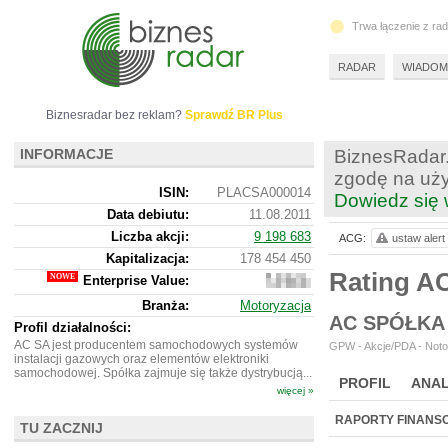
Trwa łączenie z ra
RADAR
WIADOM
Biznesradar bez reklam?
Sprawdź BR Plus
INFORMACJE
BiznesRadar.
zgodę na uży
ISIN:
PLACSA000014
Dowiedz się 
Data debiutu:
11.08.2011
Liczba akcji:
9 198 683
ACG:
ustaw alert
Kapitalizacja:
178 454 450
Rating 
Enterprise Value:
176
373
Branża:
Motoryzacja
450
AC SPÓŁKA
Profil działalności:
AC SA jest producentem samochodowych systemów
GPW - Akcje/PDA - Noto
instalacji gazowych oraz elementów elektroniki
samochodowej. Spółka zajmuje się także dystrybucją...
PROFIL
ANAL
więcej »
NOWE
BR LAB
RAPORTY FINANS
TU ZACZNIJ