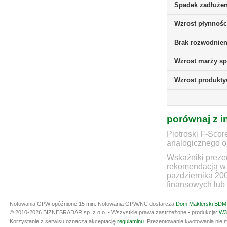
Spadek zadłużen
Wzrost płynnośc
Brak rozwodnieni
Wzrost marży sp
Wzrost produkt
porównaj z i
Piotroski F-Scor
analogicznego ok
Wskaźniki prezen
rekomendacją w 
października 20
finansowych lub 
Notowania GPW opóźnione 15 min.
Notowania GPW/NC dostarcza
Dom Maklerski BDM 
© 2010-2026 BIZNESRADAR sp. z o.o. • Wszystkie prawa zastrzeżone • produkcja:
W3
Korzystanie z serwisu oznacza akceptację
regulaminu
. Prezentowanie kwotowania nie m