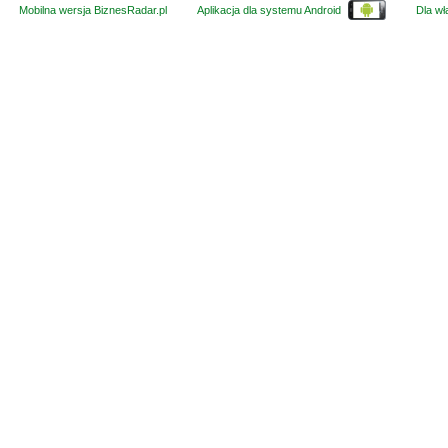
Mobilna wersja BiznesRadar.pl
Aplikacja dla systemu Android
Dla wła