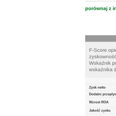
porównaj z i
F-Score opi
zyskowność,
Wskaźnik pr
wskaźnika ś
Zysk netto
Dodatni przepływ
Wzrost ROA
Jakość zysku