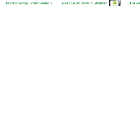
Mobilna wersja BiznesRadar.pl
Aplikacja dla systemu Android
Dla wła