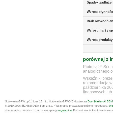
Spadek zadłużen
Wzrost płynnośc
Brak rozwodnieni
Wzrost marży sp
Wzrost produkt
porównaj z i
Piotroski F-Scor
analogicznego ok
Wskaźniki prezen
rekomendacją w 
października 20
finansowych lub 
Notowania GPW opóźnione 15 min.
Notowania GPW/NC dostarcza
Dom Maklerski BDM 
© 2010-2026 BIZNESRADAR sp. z o.o. • Wszystkie prawa zastrzeżone • produkcja:
W3
Korzystanie z serwisu oznacza akceptację
regulaminu
. Prezentowanie kwotowania nie m