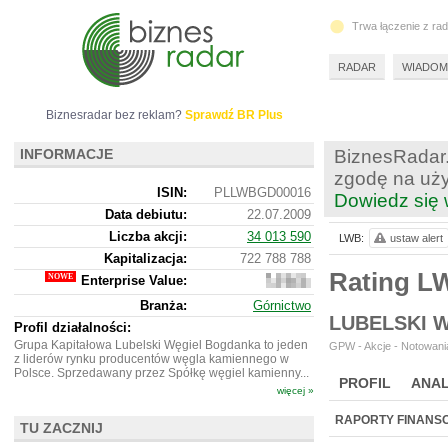
Trwa łączenie z ra
RADAR
WIADOM
Biznesradar bez reklam?
Sprawdź BR Plus
INFORMACJE
BiznesRadar.
zgodę na uży
ISIN:
PLLWBGD00016
Dowiedz się 
Data debiutu:
22.07.2009
Liczba akcji:
34 013 590
LWB:
ustaw alert
Kapitalizacja:
722 788 788
Rating 
Enterprise Value:
281
687
Branża:
Górnictwo
788
LUBELSKI 
Profil działalności:
Grupa Kapitałowa Lubelski Węgiel Bogdanka to jeden
GPW - Akcje - Notowania
z liderów rynku producentów węgla kamiennego w
Polsce. Sprzedawany przez Spółkę węgiel kamienny...
PROFIL
ANAL
więcej »
WYCENA
BR 
RAPORTY FINANS
TU ZACZNIJ