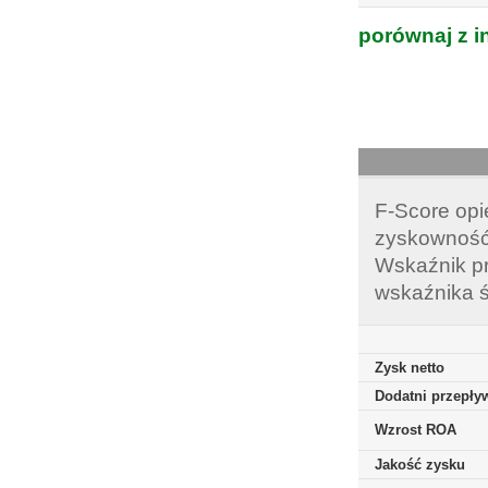
porównaj z i
F-Score opi
zyskowność,
Wskaźnik pr
wskaźnika ś
Zysk netto
Dodatni przepływ
Wzrost ROA
Jakość zysku