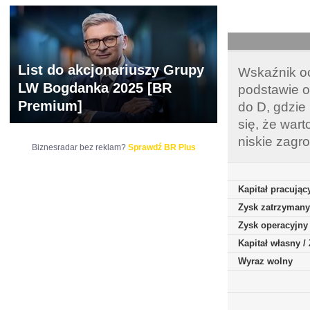
List do akcjonariuszy Grupy
Wskaźnik oc
LW Bogdanka 2025 [BR
podstawie o
Premium]
do D, gdzie
się, że war
niskie zagr
Biznesradar bez reklam?
Sprawdź BR Plus
Kapitał pracując
Zysk zatrzymany
Zysk operacyjny
Kapitał własny 
Wyraz wolny