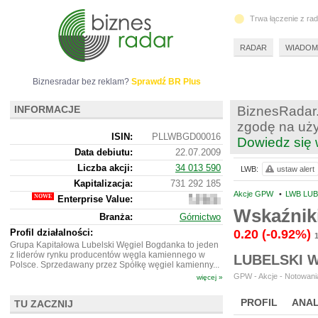
Trwa łączenie z ra
RADAR
WIADOM
Biznesradar bez reklam?
Sprawdź BR Plus
INFORMACJE
BiznesRadar.
zgodę na uży
ISIN:
PLLWBGD00016
Dowiedz się 
Data debiutu:
22.07.2009
Liczba akcji:
34 013 590
LWB:
ustaw alert
Kapitalizacja:
731 292 185
Akcje GPW
•
LWB LUB
Enterprise Value:
290
191
Wskaźnik
Branża:
Górnictwo
185
Profil działalności:
0.20
(-0.92%)
Grupa Kapitałowa Lubelski Węgiel Bogdanka to jeden
z liderów rynku producentów węgla kamiennego w
LUBELSKI 
Polsce. Sprzedawany przez Spółkę węgiel kamienny...
GPW - Akcje - Notowania
więcej »
PROFIL
ANAL
TU ZACZNIJ