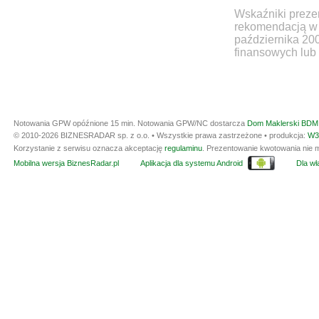
Wskaźniki prezen
rekomendacją w 
października 20
finansowych lub 
Notowania GPW opóźnione 15 min.
Notowania GPW/NC dostarcza
Dom Maklerski BDM 
© 2010-2026 BIZNESRADAR sp. z o.o. • Wszystkie prawa zastrzeżone • produkcja:
W3
Korzystanie z serwisu oznacza akceptację
regulaminu
. Prezentowanie kwotowania nie m
Mobilna wersja BiznesRadar.pl
Aplikacja dla systemu Android
Dla wła