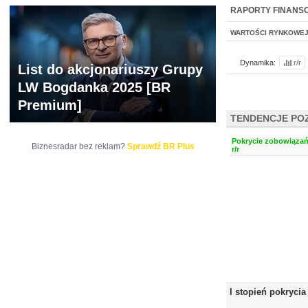
WYCENA
BR 
RAPORTY FINANS
WARTOŚCI RYNKOWE
Dynamika:
r/r
List do akcjonariuszy Grupy
LW Bogdanka 2025 [BR
Premium]
TENDENCJE PO
Pokrycie zobowiązań
Biznesradar bez reklam?
Sprawdź BR Plus
r/r
I stopień pokrycia