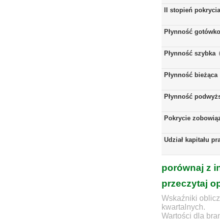
II stopień pokryci
Płynność gotówk
Płynność szybka
Płynność bieżąca
Płynność podwyż
Pokrycie zobowią
Udział kapitału p
porównaj z i
przeczytaj o
Wskaźniki oblicz
kwartalnych.
Wartości dla bra