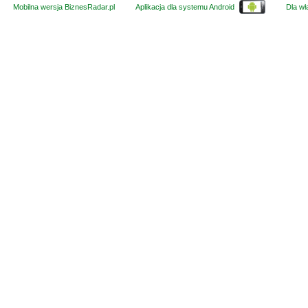
Mobilna wersja BiznesRadar.pl
Aplikacja dla systemu Android
Dla wła