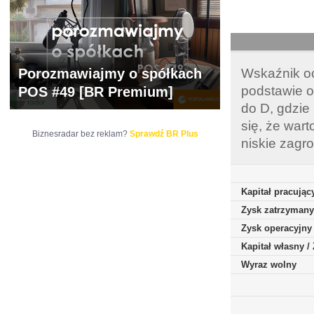
Porozmawiajmy o spółkach
Wskaźnik oc
podstawie o
POS #49 [BR Premium]
do D, gdzie
się, że war
Biznesradar bez reklam?
Sprawdź BR Plus
niskie zagr
Kapitał pracując
Zysk zatrzymany
Zysk operacyjny
Kapitał własny 
Wyraz wolny