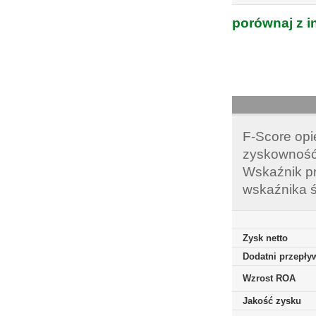
porównaj z i
F-Score opi
zyskowność,
Wskaźnik pr
wskaźnika ś
Zysk netto
Dodatni przepływ
Wzrost ROA
Jakość zysku