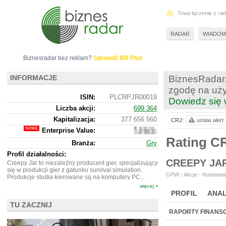
Trwa łączenie z ra
RADAR
WIADOM
Biznesradar bez reklam?
Sprawdź BR Plus
INFORMACJE
BiznesRadar.
zgodę na uży
ISIN:
PLCRPJR00019
Dowiedz się 
Liczba akcji:
699 364
Kapitalizacja:
377 656 560
CRJ:
ustaw alert
Enterprise Value:
342
078
Rating C
Branża:
Gry
560
Profil działalności:
CREEPY JA
Creepy Jar to niezależny producent gier, specjalizujący
się w produkcji gier z gatunku survival simulation.
GPW - Akcje - Notowania
Produkcje studia kierowane są na komputery PC...
więcej »
PROFIL
ANAL
TU ZACZNIJ
WYCENA
BR 
RAPORTY FINANS