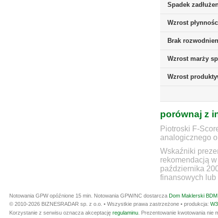
Spadek zadłużen
Wzrost płynnośc
Brak rozwodnieni
Wzrost marży sp
Wzrost produkt
porównaj z i
Piotroski F-Scor
analogicznego ok
Wskaźniki prezen
rekomendacją w 
października 20
finansowych lub 
Notowania GPW opóźnione 15 min.
Notowania GPW/NC dostarcza
Dom Maklerski BDM 
© 2010-2026 BIZNESRADAR sp. z o.o. • Wszystkie prawa zastrzeżone • produkcja:
W3
Korzystanie z serwisu oznacza akceptację
regulaminu
. Prezentowanie kwotowania nie m