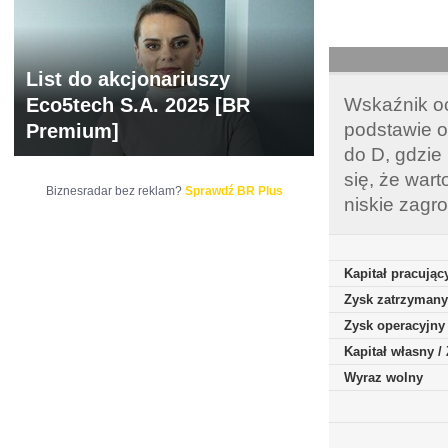
List do akcjonariuszy
Eco5tech S.A. 2025 [BR
Wskaźnik oc
podstawie o
Premium]
do D, gdzie
się, że war
Biznesradar bez reklam?
Sprawdź BR Plus
niskie zagr
Kapitał pracując
Zysk zatrzymany
Zysk operacyjny
Kapitał własny 
Wyraz wolny