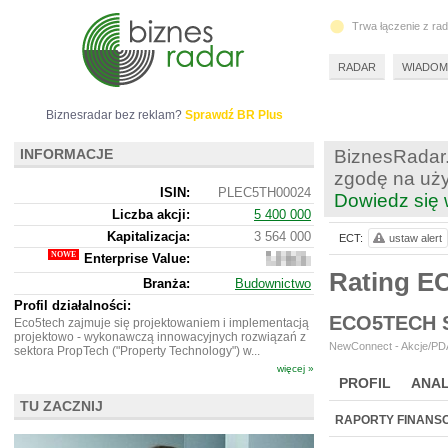
Trwa łączenie z ra
RADAR
WIADOM
Biznesradar bez reklam?
Sprawdź BR Plus
INFORMACJE
BiznesRadar.
zgodę na uży
ISIN:
PLEC5TH00024
Dowiedz się 
Liczba akcji:
5 400 000
Kapitalizacja:
3 564 000
ECT:
ustaw alert
Enterprise Value:
1
909
Rating E
Branża:
Budownictwo
000
Profil działalności:
ECO5TECH 
Eco5tech zajmuje się projektowaniem i implementacją
projektowo - wykonawczą innowacyjnych rozwiązań z
NewConnect - Akcje/PDA
sektora PropTech ("Property Technology") w...
więcej »
PROFIL
ANAL
TU ZACZNIJ
NOWE
BR LAB
RAPORTY FINANS