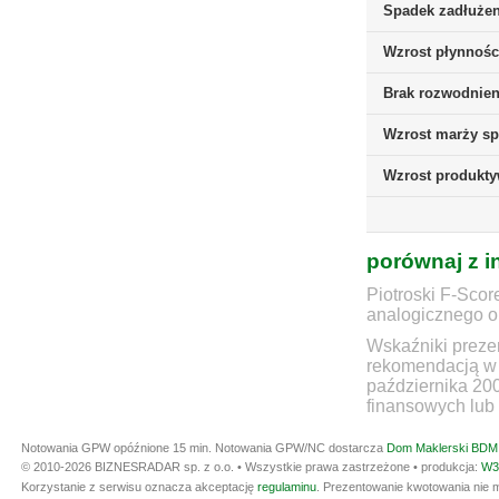
Spadek zadłużen
Wzrost płynnośc
Brak rozwodnieni
Wzrost marży sp
Wzrost produkt
porównaj z i
Piotroski F-Scor
analogicznego ok
Wskaźniki prezen
rekomendacją w 
października 20
finansowych lub 
Notowania GPW opóźnione 15 min.
Notowania GPW/NC dostarcza
Dom Maklerski BDM 
© 2010-2026 BIZNESRADAR sp. z o.o. • Wszystkie prawa zastrzeżone • produkcja:
W3
Korzystanie z serwisu oznacza akceptację
regulaminu
. Prezentowanie kwotowania nie m