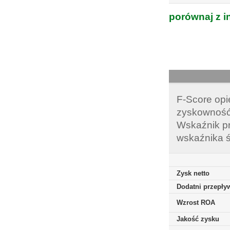
porównaj z i
F-Score opi
zyskowność,
Wskaźnik pr
wskaźnika ś
Zysk netto
Dodatni przepływ
Wzrost ROA
Jakość zysku