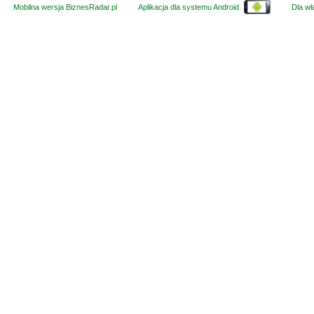
Mobilna wersja BiznesRadar.pl
Aplikacja dla systemu Android
Dla wła