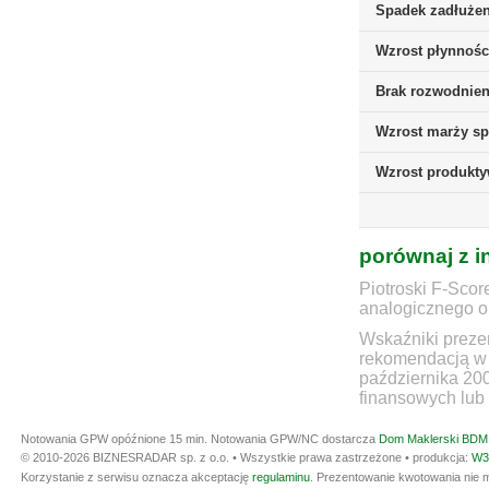
Spadek zadłużen
Wzrost płynnośc
Brak rozwodnieni
Wzrost marży sp
Wzrost produkt
porównaj z i
Piotroski F-Scor
analogicznego ok
Wskaźniki prezen
rekomendacją w 
października 20
finansowych lub 
Notowania GPW opóźnione 15 min.
Notowania GPW/NC dostarcza
Dom Maklerski BDM 
© 2010-2026 BIZNESRADAR sp. z o.o. • Wszystkie prawa zastrzeżone • produkcja:
W3
Korzystanie z serwisu oznacza akceptację
regulaminu
. Prezentowanie kwotowania nie m