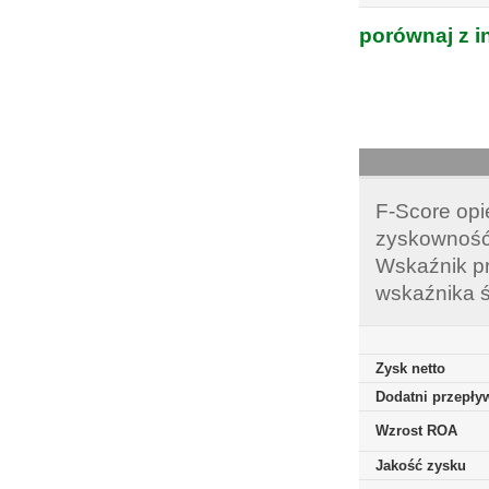
porównaj z i
F-Score opi
zyskowność,
Wskaźnik pr
wskaźnika ś
Zysk netto
Dodatni przepływ
Wzrost ROA
Jakość zysku