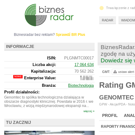
Trwa łączenie z ra
RADAR
WIADOM
Biznesradar bez reklam?
Sprawdź BR Plus
INFORMACJE
BiznesRadar.
zgodę na uży
ISIN:
PLGNMTC00017
Dowiedz się 
Liczba akcji:
17 064 634
Kapitalizacja:
70 562 262
GMT:
ustaw alert
Enterprise Value:
69
373
Rating 
Branża:
Biotechnologia
262
Profil działalności:
GENOMTEC 
Genomtec to spółka technologiczna działająca w
obszarze diagnostyki klinicznej. Powstała w 2016 r. we
GPW - Akcje/PDA - Noto
Wrocławiu, z wizją międzynarodowej ekspansji na...
więcej »
PROFIL
ANAL
TU ZACZNIJ
NOWE
BR LAB
RAPORTY FINANS