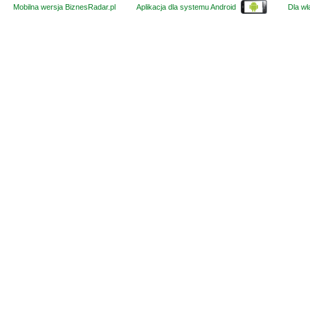
Mobilna wersja BiznesRadar.pl
Aplikacja dla systemu Android
Dla wła