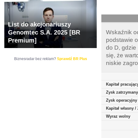
List do akcjonariuszy
Genomtec S.A. 2025 [BR
Wskaźnik oc
podstawie o
Premium]
do D, gdzie
się, że war
Biznesradar bez reklam?
Sprawdź BR Plus
niskie zagr
Kapitał pracując
Zysk zatrzymany
Zysk operacyjny
Kapitał własny 
Wyraz wolny