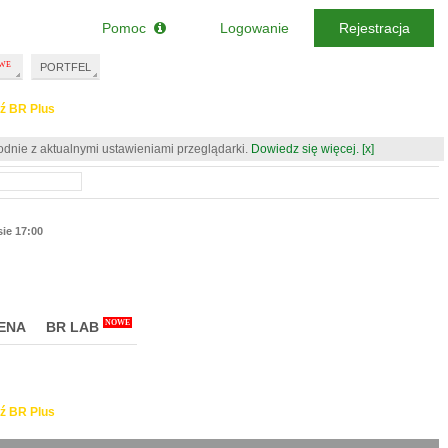
Pomoc
Logowanie
Rejestracja
PORTFEL
ź BR Plus
odnie z aktualnymi ustawieniami przeglądarki.
Dowiedz się więcej.
[x]
sie 17:00
NOWE
ENA
BR LAB
ź BR Plus