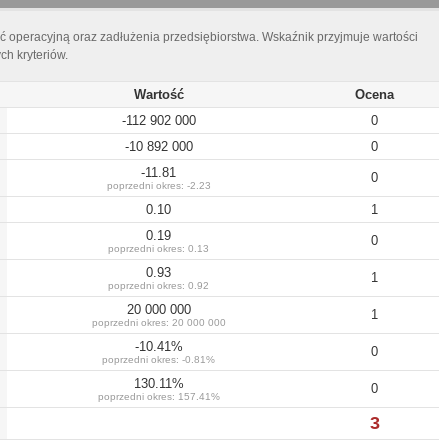
ć operacyjną oraz zadłużenia przedsiębiorstwa. Wskaźnik przyjmuje wartości
h kryteriów.
Wartość
Ocena
-112 902 000
0
-10 892 000
0
-11.81
0
poprzedni okres:
-2.23
0.10
1
0.19
0
poprzedni okres:
0.13
0.93
1
poprzedni okres:
0.92
20 000 000
1
poprzedni okres:
20 000 000
-10.41
%
0
poprzedni okres:
-0.81
%
130.11
%
0
poprzedni okres:
157.41
%
3