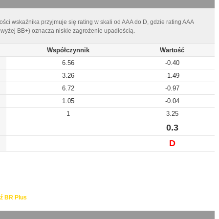
ści wskaźnika przyjmuje się rating w skali od AAA do D, gdzie rating AAA
owyżej BB+) oznacza niskie zagrożenie upadłością.
Współczynnik
Wartość
6.56
-0.40
3.26
-1.49
6.72
-0.97
1.05
-0.04
1
3.25
0.3
D
ź BR Plus