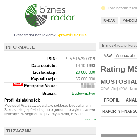
Trwa łączenie z ra
RADAR
WIADOM
Biznesradar bez reklam?
Sprawdź BR Plus
BiznesRadar.pl korzy
INFORMACJE
MSW:
ustaw alert
ISIN:
PLMSTWS00019
Data debiutu:
14.10.1993
Rating 
Liczba akcji:
20 000 000
Kapitalizacja:
65 000 000
MOSTOSTAL
Enterprise Value:
226
GPW - Akcje/PDA - Noto
834
Branża:
Budownictwo
000
PROFIL
ANAL
Profil działalności:
Mostostal Warszawa działa w sektorze budowlanym.
Zakres usług spółki obejmuje generalne wykonawstwo
RAPORTY FINANS
inwestycji w segmencie przemysłowym, ciężkim,...
więcej »
TU ZACZNIJ