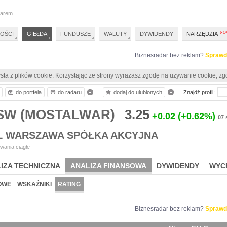
darem
OŚCI
GIEŁDA
FUNDUSZE
WALUTY
DYWIDENDY
NARZĘDZIA
Biznesradar bez reklam?
Sprawd
sta z plików cookie. Korzystając ze strony wyrażasz zgodę na używanie cookie, zg
do portfela
do radaru
dodaj do ulubionych
Znajdź profil:
MSW (MOSTALWAR)
3.25
+0.02
(+0.62%)
07 
 WARSZAWA SPÓŁKA AKCYJNA
wania ciągłe
IZA TECHNICZNA
ANALIZA FINANSOWA
DYWIDENDY
WYC
OWE
WSKAŹNIKI
RATING
Biznesradar bez reklam?
Sprawd