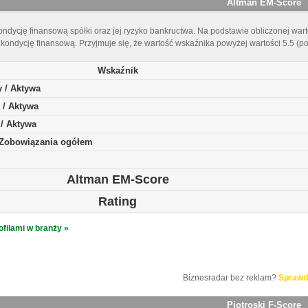
Altman EM-Score
ndycję finansową spółki oraz jej ryzyko bankructwa. Na podstawie obliczonej warto
kondycję finansową. Przyjmuje się, że wartość wskaźnika powyżej wartości 5.5 (p
Wskaźnik
y / Aktywa
 / Aktywa
 / Aktywa
/ Zobowiązania ogółem
Altman EM-Score
Rating
ofilami w branży »
Biznesradar bez reklam?
Sprawd
Piotroski F-Score