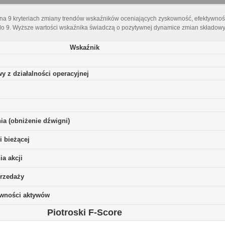
 na 9 kryteriach zmiany trendów wskaźników oceniających zyskowność, efektywnoś
do 9. Wyższe wartości wskaźnika świadczą o pozytywnej dynamice zmian składowyc
Wskaźnik
y z działalności operacyjnej
ia (obniżenie dźwigni)
i bieżącej
a akcji
rzedaży
ywności aktywów
Piotroski F-Score