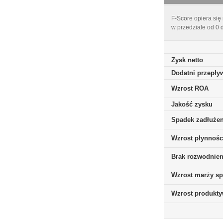
F-Score opiera się
w przedziale od 0 
Zysk netto
Dodatni przepływ
Wzrost ROA
Jakość zysku
Spadek zadłużen
Wzrost płynnośc
Brak rozwodnieni
Wzrost marży sp
Wzrost produkt