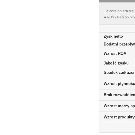
F-Score opiera się
w przedziale od 0 
Zysk netto
Dodatni przepływ
Wzrost ROA
Jakość zysku
Spadek zadłużen
Wzrost płynnośc
Brak rozwodnieni
Wzrost marży sp
Wzrost produkt