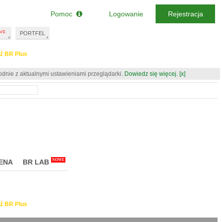
Pomoc
Logowanie
Rejestracja
PORTFEL
ź BR Plus
odnie z aktualnymi ustawieniami przeglądarki.
Dowiedz się więcej.
[x]
NOWE
ENA
BR LAB
ź BR Plus