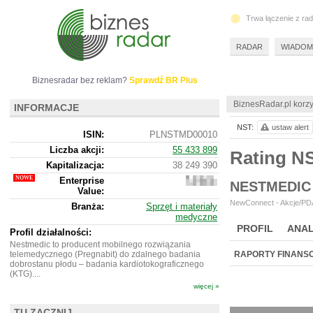
Trwa łączenie z ra
RADAR
WIADOM
Biznesradar bez reklam?
Sprawdź BR Plus
BiznesRadar.pl korzy
INFORMACJE
NST:
ustaw alert
ISIN:
PLNSTMD00010
Liczba akcji:
55 433 899
Rating N
Kapitalizacja:
38 249 390
Enterprise
37
NESTMEDIC
Value:
147
390
NewConnect - Akcje/PDA
Branża:
Sprzęt i materiały
medyczne
PROFIL
ANAL
Profil działalności:
Nestmedic to producent mobilnego rozwiązania
telemedycznego (Pregnabit) do zdalnego badania
RAPORTY FINANS
dobrostanu płodu – badania kardiotokograficznego
(KTG)....
więcej »
TU ZACZNIJ