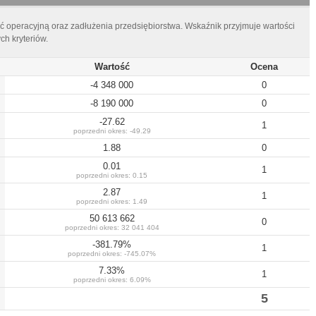
ć operacyjną oraz zadłużenia przedsiębiorstwa. Wskaźnik przyjmuje wartości
h kryteriów.
Wartość
Ocena
-4 348 000
0
-8 190 000
0
-27.62
1
poprzedni okres:
-49.29
1.88
0
0.01
1
poprzedni okres:
0.15
2.87
1
poprzedni okres:
1.49
50 613 662
0
poprzedni okres:
32 041 404
-381.79
%
1
poprzedni okres:
-745.07
%
7.33
%
1
poprzedni okres:
6.09
%
5