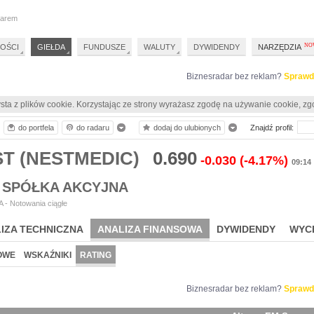
darem
OŚCI
GIEŁDA
FUNDUSZE
WALUTY
DYWIDENDY
NARZĘDZIA
Biznesradar bez reklam?
Sprawd
sta z plików cookie. Korzystając ze strony wyrażasz zgodę na używanie cookie, zg
do portfela
do radaru
dodaj do ulubionych
Znajdź profil:
ST (NESTMEDIC)
0.690
-0.030
(-4.17%)
09:14
 SPÓŁKA AKCYJNA
 - Notowania ciągłe
IZA TECHNICZNA
ANALIZA FINANSOWA
DYWIDENDY
WYC
OWE
WSKAŹNIKI
RATING
Biznesradar bez reklam?
Sprawd