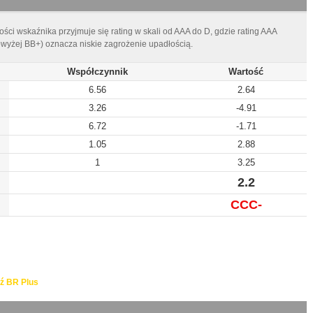
ści wskaźnika przyjmuje się rating w skali od AAA do D, gdzie rating AAA
owyżej BB+) oznacza niskie zagrożenie upadłością.
Współczynnik
Wartość
6.56
2.64
3.26
-4.91
6.72
-1.71
1.05
2.88
1
3.25
2.2
CCC-
ź BR Plus