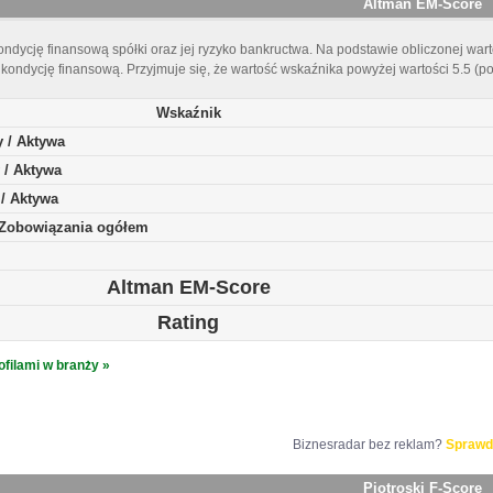
Altman EM-Score
ndycję finansową spółki oraz jej ryzyko bankructwa. Na podstawie obliczonej warto
kondycję finansową. Przyjmuje się, że wartość wskaźnika powyżej wartości 5.5 (p
Wskaźnik
y / Aktywa
 / Aktywa
 / Aktywa
/ Zobowiązania ogółem
Altman EM-Score
Rating
ofilami w branży »
Biznesradar bez reklam?
Sprawd
Piotroski F-Score