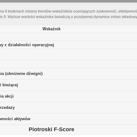
 na 9 kryteriach zmiany trendów wskaźników oceniających zyskowność, efektywnoś
do 9. Wyższe wartości wskaźnika świadczą o pozytywnej dynamice zmian składowyc
Wskaźnik
y z działalności operacyjnej
ia (obniżenie dźwigni)
i bieżącej
a akcji
rzedaży
ywności aktywów
Piotroski F-Score