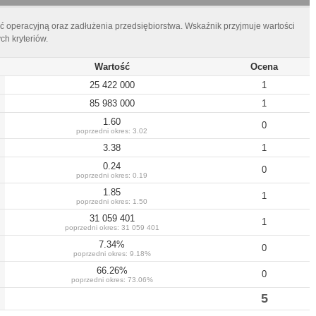
ć operacyjną oraz zadłużenia przedsiębiorstwa. Wskaźnik przyjmuje wartości
h kryteriów.
Wartość
Ocena
25 422 000
1
85 983 000
1
1.60
0
poprzedni okres:
3.02
3.38
1
0.24
0
poprzedni okres:
0.19
1.85
1
poprzedni okres:
1.50
31 059 401
1
poprzedni okres:
31 059 401
7.34
%
0
poprzedni okres:
9.18
%
66.26
%
0
poprzedni okres:
73.06
%
5