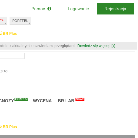
Pomoc
Logowanie
Rejestracja
PORTFEL
ź BR Plus
odnie z aktualnymi ustawieniami przeglądarki.
Dowiedz się więcej.
[x]
13:40
PREMIUM
NOWE
GNOZY
WYCENA
BR LAB
ź BR Plus