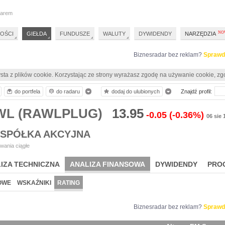
darem
OŚCI
GIEŁDA
FUNDUSZE
WALUTY
DYWIDENDY
NARZĘDZIA
Biznesradar bez reklam?
Sprawd
sta z plików cookie. Korzystając ze strony wyrażasz zgodę na używanie cookie, zg
do portfela
do radaru
dodaj do ulubionych
Znajdź profil:
RWL (RAWLPLUG)
13.95
-0.05
(-0.36%)
06 sie 
SPÓŁKA AKCYJNA
wania ciągłe
IZA TECHNICZNA
ANALIZA FINANSOWA
DYWIDENDY
PRO
OWE
WSKAŹNIKI
RATING
Biznesradar bez reklam?
Sprawd