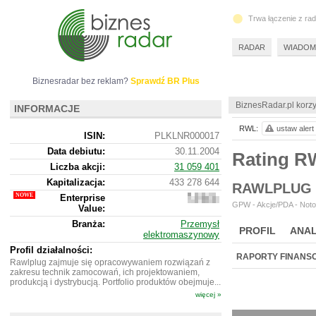
Trwa łączenie z ra
RADAR
WIADOM
Biznesradar bez reklam?
Sprawdź BR Plus
BiznesRadar.pl korzy
INFORMACJE
RWL:
ustaw alert
ISIN:
PLKLNR000017
Data debiutu:
30.11.2004
Rating 
Liczba akcji:
31 059 401
Kapitalizacja:
433 278 644
RAWLPLUG 
Enterprise
854
GPW - Akcje/PDA - Noto
Value:
551
644
Branża:
Przemysł
PROFIL
ANAL
elektromaszynowy
Profil działalności:
RAPORTY FINANS
Rawlplug zajmuje się opracowywaniem rozwiązań z
zakresu technik zamocowań, ich projektowaniem,
produkcją i dystrybucją. Portfolio produktów obejmuje...
więcej »