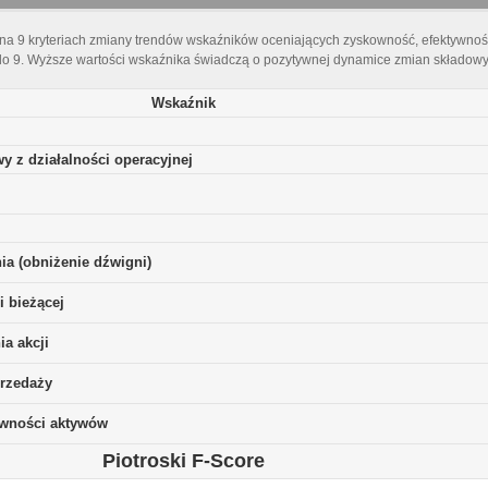
 na 9 kryteriach zmiany trendów wskaźników oceniających zyskowność, efektywnoś
do 9. Wyższe wartości wskaźnika świadczą o pozytywnej dynamice zmian składowyc
Wskaźnik
y z działalności operacyjnej
ia (obniżenie dźwigni)
i bieżącej
a akcji
rzedaży
ywności aktywów
Piotroski F-Score