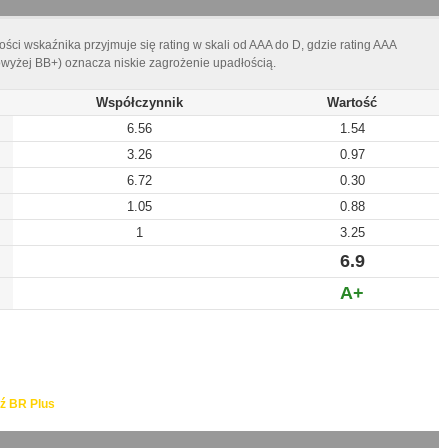
ści wskaźnika przyjmuje się rating w skali od AAA do D, gdzie rating AAA
owyżej BB+) oznacza niskie zagrożenie upadłością.
Współczynnik
Wartość
6.56
1.54
3.26
0.97
6.72
0.30
1.05
0.88
1
3.25
6.9
A+
ź BR Plus