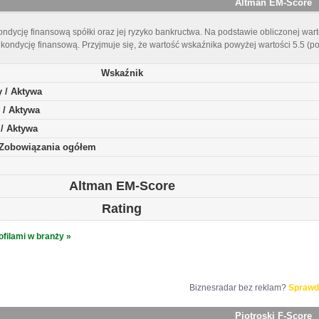
Altman EM-Score
ndycję finansową spółki oraz jej ryzyko bankructwa. Na podstawie obliczonej warto
kondycję finansową. Przyjmuje się, że wartość wskaźnika powyżej wartości 5.5 (p
Wskaźnik
y / Aktywa
 / Aktywa
 / Aktywa
/ Zobowiązania ogółem
Altman EM-Score
Rating
ofilami w branży »
Biznesradar bez reklam?
Sprawd
Piotroski F-Score