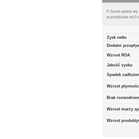
F-Score opiera się
w przedziale od 0 
Zysk netto
Dodatni przepływ
Wzrost ROA
Jakość zysku
Spadek zadłużen
Wzrost płynnośc
Brak rozwodnieni
Wzrost marży sp
Wzrost produkt