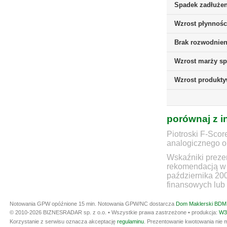
Spadek zadłużen
Wzrost płynnośc
Brak rozwodnieni
Wzrost marży sp
Wzrost produkt
porównaj z i
Piotroski F-Scor
analogicznego ok
Wskaźniki prezen
rekomendacją w 
października 20
finansowych lub 
Notowania GPW opóźnione 15 min.
Notowania GPW/NC dostarcza
Dom Maklerski BDM 
© 2010-2026 BIZNESRADAR sp. z o.o. • Wszystkie prawa zastrzeżone • produkcja:
W3
Korzystanie z serwisu oznacza akceptację
regulaminu
. Prezentowanie kwotowania nie m