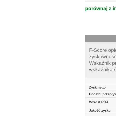
porównaj z i
F-Score opi
zyskowność,
Wskaźnik pr
wskaźnika ś
Zysk netto
Dodatni przepływ
Wzrost ROA
Jakość zysku