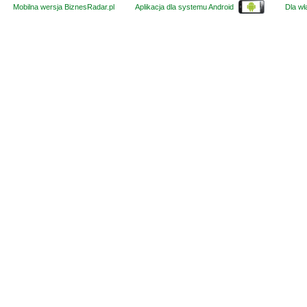
Mobilna wersja BiznesRadar.pl
Aplikacja dla systemu Android
Dla wła