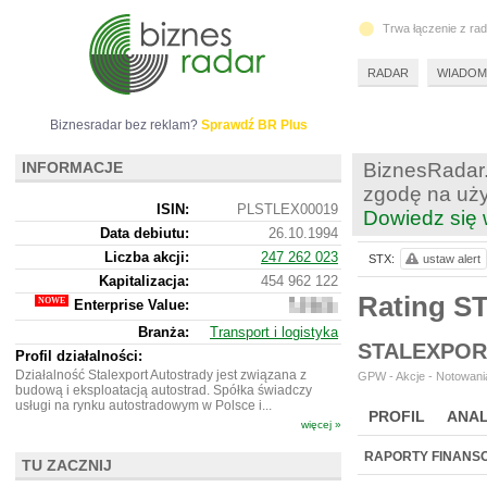
Trwa łączenie z ra
RADAR
WIADOM
Biznesradar bez reklam?
Sprawdź BR Plus
INFORMACJE
BiznesRadar.
zgodę na uży
ISIN:
PLSTLEX00019
Dowiedz się 
Data debiutu:
26.10.1994
Liczba akcji:
247 262 023
STX:
ustaw alert
Kapitalizacja:
454 962 122
Rating S
Enterprise Value:
-228
320
Branża:
Transport i logistyka
878
STALEXPOR
Profil działalności:
Działalność Stalexport Autostrady jest związana z
GPW - Akcje - Notowania
budową i eksploatacją autostrad. Spółka świadczy
usługi na rynku autostradowym w Polsce i...
PROFIL
ANAL
więcej »
NOWE
BR LAB
RAPORTY FINANS
TU ZACZNIJ