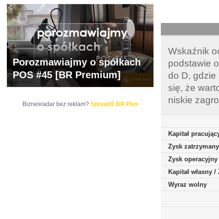
Wskaźnik oc
Porozmawiajmy o spółkach
podstawie o
POS #45 [BR Premium]
do D, gdzie
się, że war
niskie zagr
Biznesradar bez reklam?
Sprawdź BR Plus
Kapitał pracując
Zysk zatrzymany
Zysk operacyjny
Kapitał własny 
Wyraz wolny