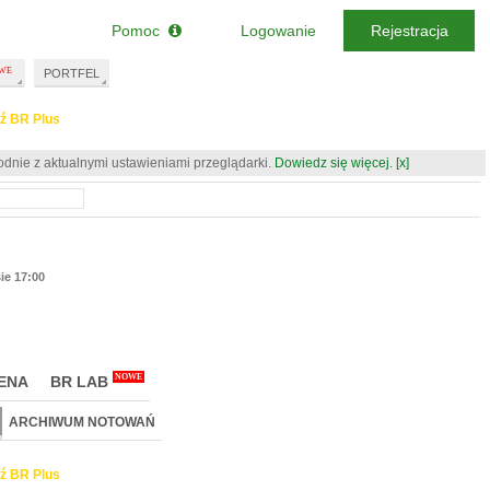
Pomoc
Logowanie
Rejestracja
PORTFEL
ź BR Plus
odnie z aktualnymi ustawieniami przeglądarki.
Dowiedz się więcej.
[x]
sie 17:00
NOWE
ENA
BR LAB
ARCHIWUM NOTOWAŃ
ź BR Plus