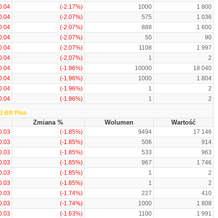
0.04
(-2.17%)
1000
1 800
0.04
(-2.07%)
575
1 036
0.04
(-2.07%)
888
1 600
0.04
(-2.07%)
50
90
0.04
(-2.07%)
1108
1 997
0.04
(-2.07%)
1
2
0.04
(-1.96%)
10000
18 040
0.04
(-1.96%)
1000
1 804
0.04
(-1.96%)
1
2
0.04
(-1.96%)
1
2
ź BR Plus
Zmiana %
Wolumen
Wartość
0.03
(-1.85%)
9494
17 146
0.03
(-1.85%)
506
914
0.03
(-1.85%)
533
963
0.03
(-1.85%)
967
1 746
0.03
(-1.85%)
1
2
0.03
(-1.85%)
1
2
0.03
(-1.74%)
227
410
0.03
(-1.74%)
1000
1 808
0.03
(-1.63%)
1100
1 991