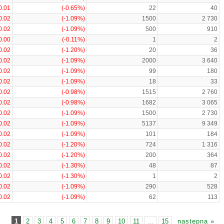
0.01
(-0.65%)
22
40
0.02
(-1.09%)
1500
2 730
0.02
(-1.09%)
500
910
0.00
(-0.11%)
1
2
0.02
(-1.20%)
20
36
0.02
(-1.09%)
2000
3 640
0.02
(-1.09%)
99
180
0.02
(-1.09%)
18
33
0.02
(-0.98%)
1515
2 760
0.02
(-0.98%)
1682
3 065
0.02
(-1.09%)
1500
2 730
0.02
(-1.09%)
5137
9 349
0.02
(-1.09%)
101
184
0.02
(-1.20%)
724
1 316
0.02
(-1.20%)
200
364
0.02
(-1.30%)
48
87
0.02
(-1.30%)
1
2
0.02
(-1.09%)
290
528
0.02
(-1.09%)
62
113
1
2
3
4
5
6
7
8
9
10
11
...
15
następna »