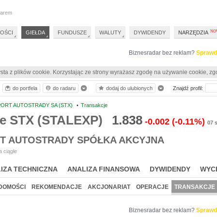
darem
OŚCI
GIEŁDA
FUNDUSZE
WALUTY
DYWIDENDY
NARZĘDZIA
Biznesradar bez reklam?
Sprawd
sta z plików cookie. Korzystając ze strony wyrażasz zgodę na używanie cookie, zg
do portfela
do radaru
dodaj do ulubionych
Znajdź profil:
ORT AUTOSTRADY SA (STX)
•
Transakcje
je STX (STALEXP)
1.838
-0.002
(-0.11%)
07 
T AUTOSTRADY SPÓŁKA AKCYJNA
 ciągłe
IZA TECHNICZNA
ANALIZA FINANSOWA
DYWIDENDY
WYC
DOMOŚCI
REKOMENDACJE
AKCJONARIAT
OPERACJE
TRANSAKCJE
Biznesradar bez reklam?
Sprawd