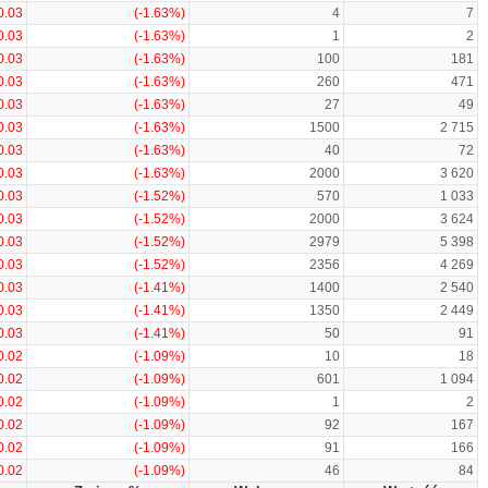
0.03
(-1.63%)
4
7
0.03
(-1.63%)
1
2
0.03
(-1.63%)
100
181
0.03
(-1.63%)
260
471
0.03
(-1.63%)
27
49
0.03
(-1.63%)
1500
2 715
0.03
(-1.63%)
40
72
0.03
(-1.63%)
2000
3 620
0.03
(-1.52%)
570
1 033
0.03
(-1.52%)
2000
3 624
0.03
(-1.52%)
2979
5 398
0.03
(-1.52%)
2356
4 269
0.03
(-1.41%)
1400
2 540
0.03
(-1.41%)
1350
2 449
0.03
(-1.41%)
50
91
0.02
(-1.09%)
10
18
0.02
(-1.09%)
601
1 094
0.02
(-1.09%)
1
2
0.02
(-1.09%)
92
167
0.02
(-1.09%)
91
166
0.02
(-1.09%)
46
84