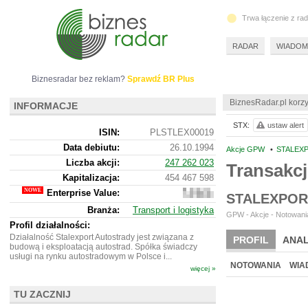
Trwa łączenie z ra
RADAR
WIADOM
Biznesradar bez reklam?
Sprawdź BR Plus
BiznesRadar.pl korzy
INFORMACJE
STX:
ustaw alert
ISIN:
PLSTLEX00019
Data debiutu:
26.10.1994
Akcje GPW
•
STALEXP
Liczba akcji:
247 262 023
Transakc
Kapitalizacja:
454 467 598
Enterprise Value:
-228
STALEXPOR
815
Branża:
Transport i logistyka
402
GPW - Akcje - Notowania
Profil działalności:
Działalność Stalexport Autostrady jest związana z
PROFIL
ANAL
budową i eksploatacją autostrad. Spółka świadczy
usługi na rynku autostradowym w Polsce i...
NOTOWANIA
WIA
więcej »
TU ZACZNIJ