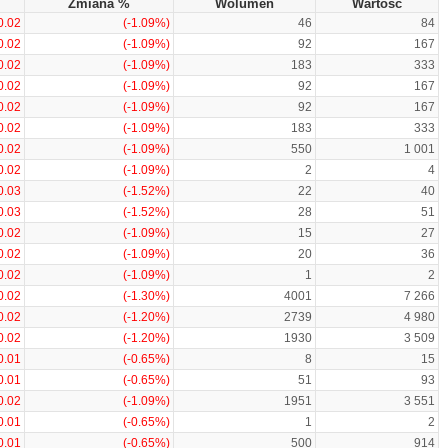
Zmiana %
Wolumen
Wartość
0.02
(-1.09%)
46
84
0.02
(-1.09%)
92
167
0.02
(-1.09%)
183
333
0.02
(-1.09%)
92
167
0.02
(-1.09%)
92
167
0.02
(-1.09%)
183
333
0.02
(-1.09%)
550
1 001
0.02
(-1.09%)
2
4
0.03
(-1.52%)
22
40
0.03
(-1.52%)
28
51
0.02
(-1.09%)
15
27
0.02
(-1.09%)
20
36
0.02
(-1.09%)
1
2
0.02
(-1.30%)
4001
7 266
0.02
(-1.20%)
2739
4 980
0.02
(-1.20%)
1930
3 509
0.01
(-0.65%)
8
15
0.01
(-0.65%)
51
93
0.02
(-1.09%)
1951
3 551
0.01
(-0.65%)
1
2
0.01
(-0.65%)
500
914