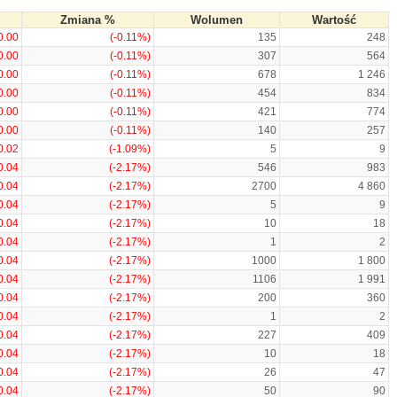
Zmiana %
Wolumen
Wartość
0.00
(-0.11%)
135
248
0.00
(-0.11%)
307
564
0.00
(-0.11%)
678
1 246
0.00
(-0.11%)
454
834
0.00
(-0.11%)
421
774
0.00
(-0.11%)
140
257
0.02
(-1.09%)
5
9
0.04
(-2.17%)
546
983
0.04
(-2.17%)
2700
4 860
0.04
(-2.17%)
5
9
0.04
(-2.17%)
10
18
0.04
(-2.17%)
1
2
0.04
(-2.17%)
1000
1 800
0.04
(-2.17%)
1106
1 991
0.04
(-2.17%)
200
360
0.04
(-2.17%)
1
2
0.04
(-2.17%)
227
409
0.04
(-2.17%)
10
18
0.04
(-2.17%)
26
47
0.04
(-2.17%)
50
90