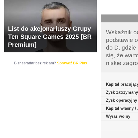
List do akcjonariuszy Grupy
Wskaźnik oc
Ten Square Games 2025 [BR
podstawie o
Premium]
do D, gdzie
się, że war
niskie zagr
Biznesradar bez reklam?
Sprawdź BR Plus
Kapitał pracując
Zysk zatrzymany
Zysk operacyjny
Kapitał własny 
Wyraz wolny