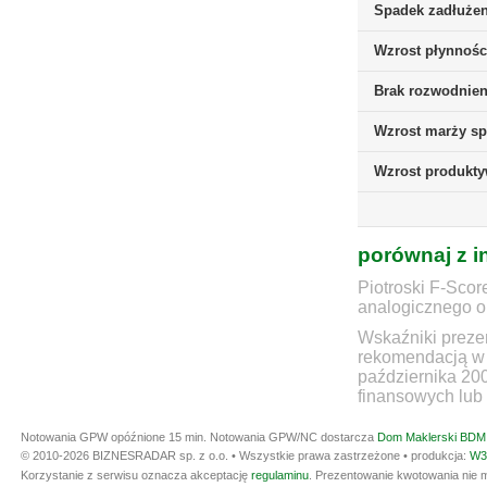
Spadek zadłużen
Wzrost płynnośc
Brak rozwodnieni
Wzrost marży sp
Wzrost produkt
porównaj z i
Piotroski F-Scor
analogicznego ok
Wskaźniki prezen
rekomendacją w 
października 20
finansowych lub 
Notowania GPW opóźnione 15 min.
Notowania GPW/NC dostarcza
Dom Maklerski BDM 
© 2010-2026 BIZNESRADAR sp. z o.o. • Wszystkie prawa zastrzeżone • produkcja:
W3
Korzystanie z serwisu oznacza akceptację
regulaminu
. Prezentowanie kwotowania nie m