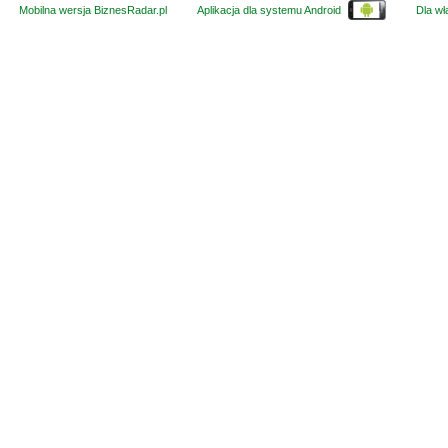
Mobilna wersja BiznesRadar.pl
Aplikacja dla systemu Android
Dla wła