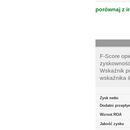
porównaj z i
F-Score opi
zyskowność,
Wskaźnik pr
wskaźnika ś
Zysk netto
Dodatni przepływ
Wzrost ROA
Jakość zysku