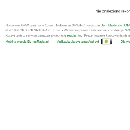
Nie znaleziono reko
Notowania GPW opóźnione 15 min.
Notowania GPW/NC dostarcza
Dom Maklerski BDM 
© 2010-2026 BIZNESRADAR sp. z o.o. • Wszystkie prawa zastrzeżone • produkcja:
W3
Korzystanie z serwisu oznacza akceptację
regulaminu
. Prezentowanie kwotowania nie m
Mobilna wersja BiznesRadar.pl
Aplikacja dla systemu Android
Dla wła