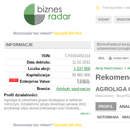
Trwa łączenie z ra
RADAR
WIADOM
Biznesradar bez reklam?
Sprawdź BR Plus
INFORMACJE
BiznesRadar.pl korzy
ustawieniami przeglą
ISIN:
CY0101452114
AGL:
ustaw alert
Data debiutu:
11.02.2011
Liczba akcji:
1 537 800
Akcje NewConnect
•
A
Kapitalizacja:
39 982 800
Rekomend
Enterprise Value:
95
217
AGROLIGA 
Branża:
Artykuły spożywcze
404
Profil działalności:
NewConnect - Akcje/PDA
Agroliga to ukraińska grupa działająca w sektorze
rolniczym. Działalność grupy obejmuje uprawę zbóż,
PROFIL
ANAL
produkcję oleju słonecznikowego oraz hodowlę...
więcej »
NOWE
BR LAB
NOTOWANIA
WIA
Biznesradar bez reklam?
Sprawdź BR Plus
ARCHIWUM NOTO