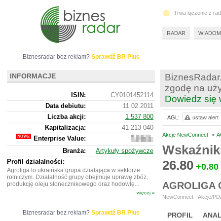
Trwa łączenie z ra
RADAR
WIADOM
Biznesradar bez reklam?
Sprawdź BR Plus
INFORMACJE
BiznesRadar.
zgodę na uży
ISIN:
CY0101452114
Dowiedz się 
Data debiutu:
11.02.2011
Liczba akcji:
1 537 800
AGL:
ustaw alert
Kapitalizacja:
41 213 040
Akcje NewConnect
•
A
Enterprise Value:
96
447
Wskaźnik
Branża:
Artykuły spożywcze
644
Profil działalności:
26.80
+0.80
Agroliga to ukraińska grupa działająca w sektorze
rolniczym. Działalność grupy obejmuje uprawę zbóż,
AGROLIGA 
produkcję oleju słonecznikowego oraz hodowlę...
więcej »
NewConnect - Akcje/PDA
Biznesradar bez reklam?
Sprawdź BR Plus
PROFIL
ANAL