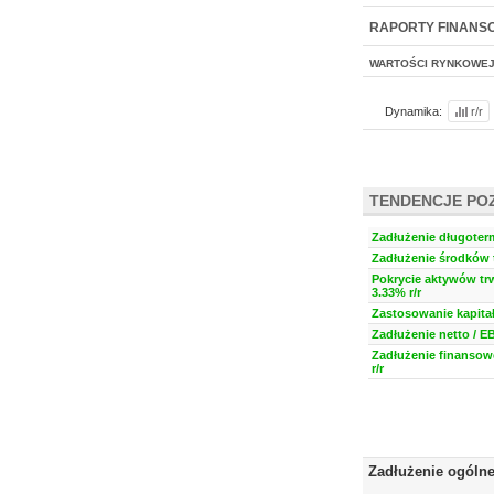
NOWE
BR LAB
RAPORTY FINANS
WARTOŚCI RYNKOWE
Dynamika:
r/r
TENDENCJE PO
Zadłużenie długoter
Zadłużenie środków t
Pokrycie aktywów trw
3.33% r/r
Zastosowanie kapitał
Zadłużenie netto / E
Zadłużenie finansow
r/r
Zadłużenie ogóln