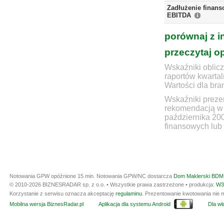
Zadłużenie finans
EBITDA
porównaj z i
przeczytaj o
Wskaźniki oblicz
raportów kwartal
Wartości dla bra
Wskaźniki prezen
rekomendacją w 
października 20
finansowych lub 
Notowania GPW opóźnione 15 min.
Notowania GPW/NC dostarcza
Dom Maklerski BDM 
© 2010-2026 BIZNESRADAR sp. z o.o. • Wszystkie prawa zastrzeżone • produkcja:
W3
Korzystanie z serwisu oznacza akceptację
regulaminu
. Prezentowanie kwotowania nie m
Mobilna wersja BiznesRadar.pl
Aplikacja dla systemu Android
Dla wła