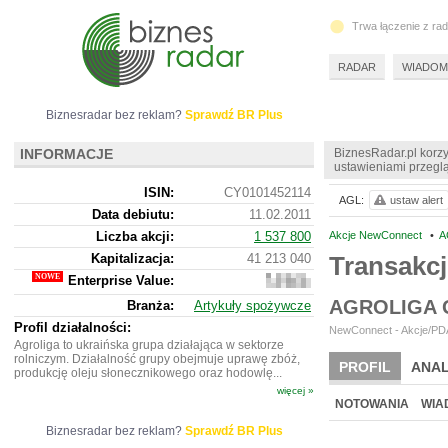
Trwa łączenie z ra
RADAR
WIADOM
Biznesradar bez reklam?
Sprawdź BR Plus
INFORMACJE
BiznesRadar.pl korzy
ustawieniami przeglą
ISIN:
CY0101452114
AGL:
ustaw alert
Data debiutu:
11.02.2011
Liczba akcji:
1 537 800
Akcje NewConnect
•
A
Kapitalizacja:
41 213 040
Transakc
Enterprise Value:
96
447
AGROLIGA 
Branża:
Artykuły spożywcze
644
Profil działalności:
NewConnect - Akcje/PDA
Agroliga to ukraińska grupa działająca w sektorze
rolniczym. Działalność grupy obejmuje uprawę zbóż,
PROFIL
ANAL
produkcję oleju słonecznikowego oraz hodowlę...
więcej »
NOWE
BR LAB
NOTOWANIA
WIA
Biznesradar bez reklam?
Sprawdź BR Plus
ARCHIWUM NOTO