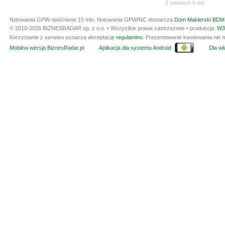
Z ostatnich 5 dni
Notowania GPW opóźnione 15 min.
Notowania GPW/NC dostarcza
Dom Maklerski BDM 
© 2010-2026 BIZNESRADAR sp. z o.o. • Wszystkie prawa zastrzeżone • produkcja:
W3
Korzystanie z serwisu oznacza akceptację
regulaminu
. Prezentowanie kwotowania nie m
Mobilna wersja BiznesRadar.pl
Aplikacja dla systemu Android
Dla wła